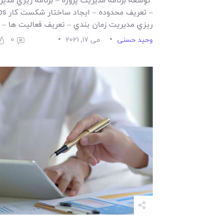
توسعه برنامه مديريت پروژه – برنامه ريزي مدير
ريزي مديريت زمان بندي – تعريف فعاليت ها –
وحید حسنی
می 17, 2021
0