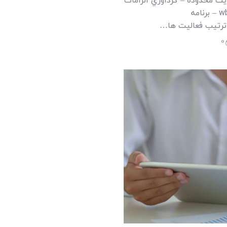
يت محدوده – گردآوري الزامات
– تعريف محدوده – ايجاد ساختار شکست کار wbs – برنامه
 ترتيب فعاليت ها…
0