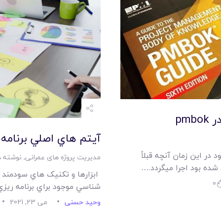
امکانات
سیستم ها
لیست قیمت محصولات
pm
آيتم هاي اصلي برنامه
در اين زمان آنچه قبلاً
مدیریت پروژه های عمرانی
,
نوشته ه
 شده بود اجرا ميگردد.…
ابزارها و تکنيک هاي سودمند ب
0
شناسي موجود براي برنامه ريزي
وحید حسنی
می 23, 2021