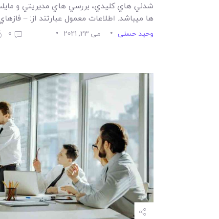
شدني هاي کليدي، بررسي هاي مديريتي و مايل
ها ميباشد. اطلاعات معمول عبارتند از: – فازه
وحید حسنی
می 23, 2021
0