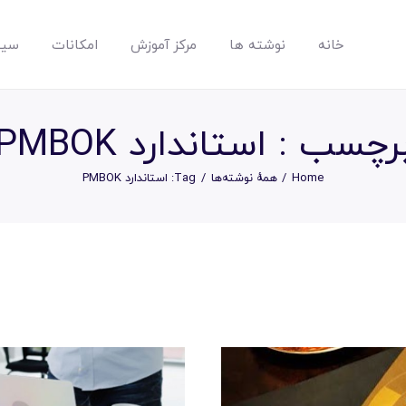
خانه
نوشته ها
مرکز آموزش
امکانات
سیس
مپسان
بهترین نرم افزار مدیریت پروژه آنلاین + ساختمانی – مپسان
رچسب : استاندارد PMBOK
Home
همهٔ نوشته‌ها
Tag: استاندارد PMBOK
خانه
نوشته ها
مرکز آموزش