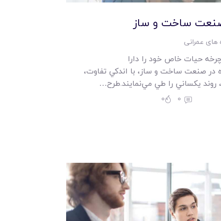
صنعت ساخت و ساز
 های عمرانی
چرخه حيات خاص خود را دارا
 در صنعت ساخت و ساز، با اندکي تفاوت،
روند يکساني را طي مي‌نمايند.طرح…
0
0