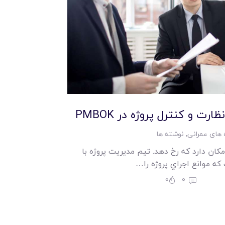
رت و کنترل پروژه در PMBOK
 های عمرانی
,
نوشته ها
مکان دارد که رخ دهد. تيم مديريت پروژه با
 که موانع اجراي پروژه را…
0
0