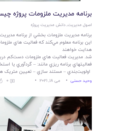
برنامه مديريت ملزومات پروژه چي
اصول مدیریت
,
دانش مدیریت پروژه
برنامه مديريت ملزومات بخشي از برنامه مديريت 
اين برنامه معلوم مي‌کند که فعاليت هاي ملزوما
هدايت خواهند
شد. مديريت فعاليت هاي ملزومات دست‌کم دربرگ
فعاليتهاي برنامه ريزي مانند: – گردآوري يا است
اولويت‌بندي – مستند سازي – تعيين متريک ه
وحید حسنی
می 18, 2021
0