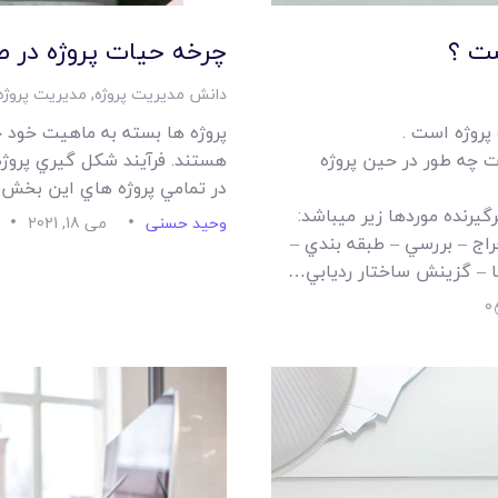
ست ؟
چرخه حيات پروژه در 
دانش مدیریت پروژه
,
مدیریت پروژه
پروژه است .
پروژه ها بسته به ماهيت خود 
ت چه طور در حين پروژه
هستند. فرآيند شکل گيري پروژه
در تمامي پروژه هاي اين بخش، 
يرنده موردها زير ميباشد:
وحید حسنی
می 18, 2021
خراج – بررسي – طبقه بندي –
ا – گزينش ساختار رديابي…
0