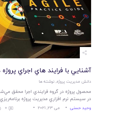
آشنايي با فرايند هاي اجراي پروژه در bok
دانش مدیریت پروژه
,
نوشته ها
محصول پروژه در گروه فرايندي اجرا محقق مي‌شود 
در سيستم نرم افزاري مديريت پروژه برنامه‌ريزي
وحید حسنی
می 23, 2021
0