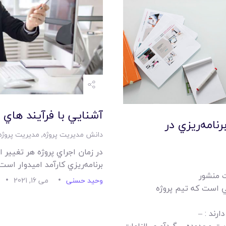
آشنايي با فرآيند هاي نظا
نامه‌ريزي در
دانش مدیریت پروژه
,
مدیریت پروژه
در زمان اجراي پروژه هر تغيير ا
برنامه‌ريزي کارآمد اميدوار است
ت منشور
وحید حسنی
می 16, 2021
يي است که تيم پروژه
ارند : –