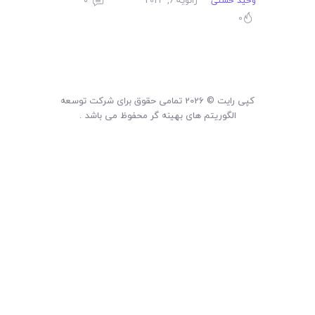
لیست قیمت محصولات
وحید حسنی
ژانویه 6, 2023
0
0
کپی رایت © 2026 تمامی حقوق برای شرکت توسعه
الگوریتم های بهینه گر محفوظ می باشد .