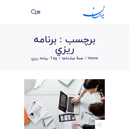
مپسان
بهترین نرم افزار مدیریت پروژه آنلاین + ساختمانی – مپسان
برچسب : برنامه
ريزي
Home
همهٔ نوشته‌ها
Tag: برنامه ريزي
خانه
نوشته ها
مرکز آموزش
امکانات
سیستم ها