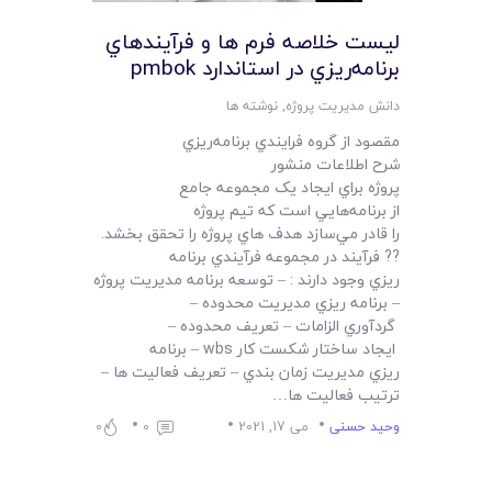
لیست قیمت محصولات
ليست خلاصه فرم ها و فرآيندهاي
برنامه‌ريزي در استاندارد pmbok
دانش مدیریت پروژه
,
نوشته ها
مقصود از گروه فرايندي برنامه‌ريزي
شرح اطلاعات منشور
پروژه براي ايجاد يک مجموعه جامع
از برنامه‌هايي است که تيم پروژه
را قادر مي‌سازد هدف هاي پروژه را تحقق بخشد.
?? فرآيند در مجموعه فرآيندي برنامه
ريزي وجود دارند : – توسعه برنامه مديريت پروژه
– برنامه ريزي مديريت محدوده –
گردآوري الزامات – تعريف محدوده –
ايجاد ساختار شکست کار wbs – برنامه
ريزي مديريت زمان بندي – تعريف فعاليت ها –
ترتيب فعاليت ها…
وحید حسنی
می 17, 2021
0
0