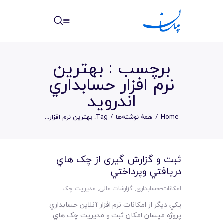
مپسان
بهترین نرم افزار مدیریت پروژه آنلاین + ساختمانی – مپسان
برچسب : بهترين
نرم افزار حسابداري
اندرويد
خانه
Home
همهٔ نوشته‌ها
Tag: بهترين نرم افزار...
نوشته ها
مرکز آموزش
ثبت و گزارش گیری از چک هاي
دريافتي وپرداختي
امکانات
امکانات-حسابداری
,
گزارشات مالی
,
مدیریت چک
سیستم ها
يکي ديگر از امکانات نرم افزار آنلاين حسابداري
پروژه مپسان امکان ثبت و مديريت چک هاي