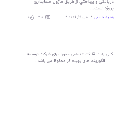
لیست قیمت محصولات
دريافتي و پرداختي از طريق ماژول حسابداري
پروژه است…
وحید حسنی
می 16, 2021
0
0
کپی رایت © 2026 تمامی حقوق برای شرکت توسعه
الگوریتم های بهینه گر محفوظ می باشد .