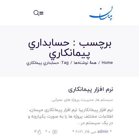
مپسان
بهترین نرم افزار مدیریت پروژه آنلاین + ساختمانی – مپسان
برچسب : حسابداري
پيمانکاري
Home
همهٔ نوشته‌ها
Tag: حسابداري پيمانکاري
خانه
نوشته ها
نرم افزار پیمانکاری
مرکز آموزش
سیستم ها
,
مدیریت پروژه های عمرانی
نرم افزار پیمانکاریبا نرم افزار پیمانکاری مپسان،
امکانات
اطلاعات مختلف پروژه ها را به صورت یکپارچه و
در یک سیستم در…
سیستم ها
admin
می 25, 2021
0
4