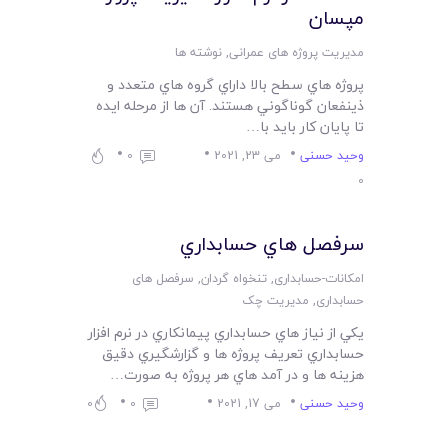
مپسان
مدیریت پروژه های عمرانی
,
نوشته ها
پروژه هاي سطح بالا داراي گروه هاي متعدد و
ذينفعان گوناگوني هستند. آن ها از مرحله ايده
تا پايان کار بايد با…
وحید حسنی
می 23, 2021
0
0
سرفصل هاي حسابداري
امکانات-حسابداری
,
تنخواه گردان
,
سرفصل های
حسابداری
,
مدیریت چک
يکي از نياز هاي حسابداري پيمانکاري در نرم افزار
حسابداري تعريف پروژه ها و گزارشگيري دقيق
هزينه ها و در آمد هاي هر پروژه به صورت…
وحید حسنی
می 17, 2021
0
0