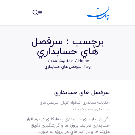
مپسان
بهترین نرم افزار مدیریت پروژه آنلاین + ساختمانی – مپسان
برچسب : سرفصل
هاي حسابداري
Home
همهٔ نوشته‌ها
خانه
Tag: سرفصل هاي حسابداري
نوشته ها
سرفصل هاي حسابداري
مرکز آموزش
امکانات-حسابداری
,
تنخواه گردان
,
سرفصل های
امکانات
حسابداری
,
مدیریت چک
يکي از نياز هاي حسابداري پيمانکاري در نرم افزار
سیستم ها
حسابداري تعريف پروژه ها و گزارشگيري دقيق
هزينه ها و در آمد هاي هر پروژه به صورت…