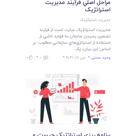
مراحل اصلي فرآيند مديريت
استراتژيک
مدیریت استراتژیک
مديريت استراتژيک عبارت است از فرايند
تضمين رسيدن سازمان به فوايد ناشي از
استفاده از استراتژي‌هاي سازماني مطلوب. بر
اساس اين بيان، يک…
وحید حسنی
می 18, 2021
0
0
برنامه ريزي استراتژيک چيست و