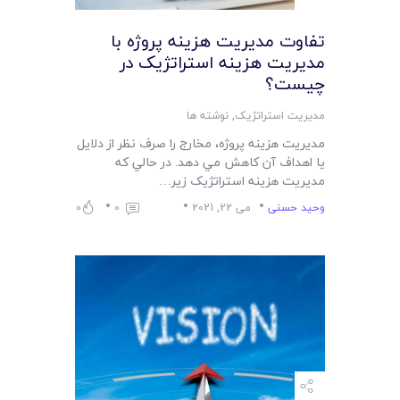
لیست قیمت محصولات
تفاوت مديريت هزينه پروژه با
مديريت هزينه استراتژيک در
چيست؟
مدیریت استراتژیک
,
نوشته ها
مديريت هزينه پروژه، مخارج را صرف نظر از دلايل
يا اهداف آن کاهش مي دهد. در حالي که
مديريت هزينه استراتژيک زير…
وحید حسنی
می 22, 2021
0
0