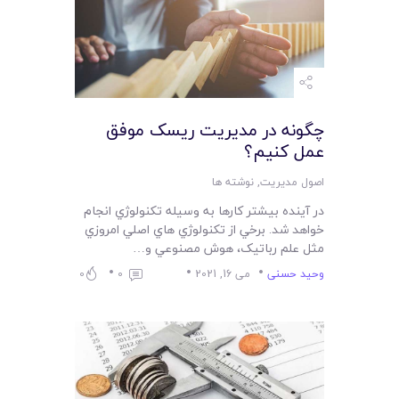
چگونه در مديريت ريسک موفق
عمل کنيم؟
اصول مدیریت
,
نوشته ها
در آينده بيشتر کارها به وسيله تکنولوژي انجام
خواهد شد. برخي از تکنولوژي هاي اصلي امروزي
مثل علم رباتيک، هوش مصنوعي و…
وحید حسنی
می 16, 2021
0
0