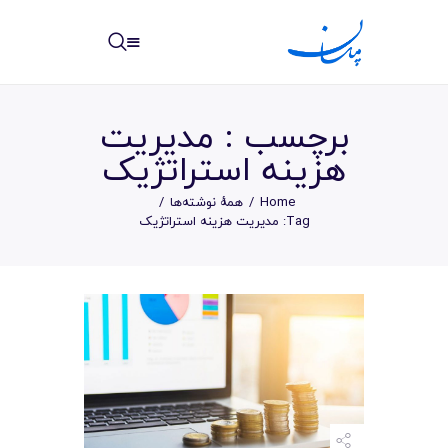
مپسان
بهترین نرم افزار مدیریت پروژه آنلاین + ساختمانی – مپسان
برچسب : مديريت
هزينه استراتژيک
Home
همهٔ نوشته‌ها
خانه
Tag: مديريت هزينه استراتژيک
نوشته ها
مرکز آموزش
امکانات
سیستم ها