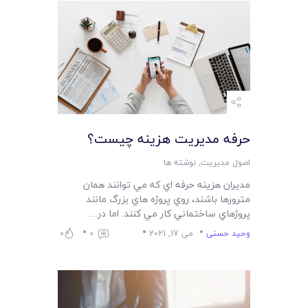
حرفه مديريت هزينه چيست؟
اصول مدیریت
,
نوشته ها
مديران هزينه حرفه اي که مي توانند همان
مترورها باشند، روي پروژه هاي بزرگ مانند
پروژهاي ساختماني کار مي کنند. اما در…
وحید حسنی
می 17, 2021
0
0