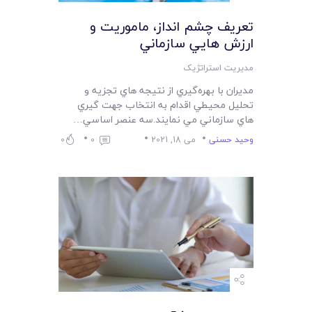
تعريف چشم انداز، ماموريت و
ارزش هايي سازماني
مدیریت استراتژیک
مديران با بهره‌گيري از نتيجه هاي تجزيه و
تحليل محيطي اقدام به انتخاب جهت گيري
هاي سازماني مي نمايند.سه عنصر اساسي…
وحید حسنی
می 18, 2021
0
0