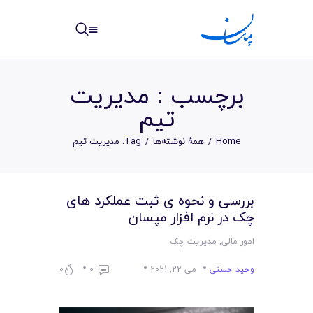
مپسان
بهترین نرم افزار مدیریت پروژه آنلاین + ساختمانی – مپسان
برچسب : مدیریت
تیم
Home
همهٔ نوشته‌ها
Tag: مدیریت تیم
خانه
نوشته ها
بررسی و نحوه ی ثبت عملکرد های
چک در نرم افزار مپسان
مرکز آموزش
امور مالی
,
مدیریت چک
امکانات
وحید حسنی
می 22, 2021
0
0
سیستم ها