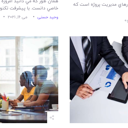
همان طور که مي دانيد امروزه ن
ارهاي مديريت پروژه است که
خاصي دانست. با پيشرفت تکنو
وحید حسنی
می 16, 2021
0