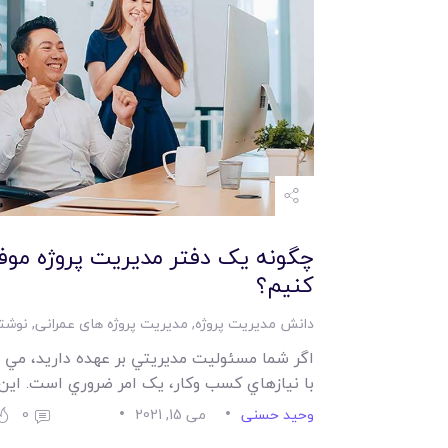
کنيم؟
دانش مدیریت پروژه
,
مدیریت پروژه های عمرانی
,
نوشته
اگر شما مسئوليت مديريتي بر عهده داريد، مي د
با نيازهاي کسب وکار، يک امر ضروري است. اي
وحید حسنی
می 15, 2021
0