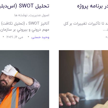
 برنامه پروژه
تحليل SWOT (اس‌دبليواوتي)
اصول مدیریت
,
نوشته ها
د تا تأثيرات تغييرات بر کل
آناليز SWOT ، (تحليل
ود…
مهم دروني و بيروني بر سازمان 
0
وحید حسنی
می 16, 2021