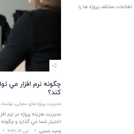
امکانات
، اطلاعات مختلف پروژه ها را
سیستم ها
لیست قیمت محصولات
چگونه نرم افزار مي تو
کند؟
مدیریت پروژه های عمرانی
,
نوشته ه
مديريت هزينه پروژه در نرم افزا
اختيار شما مي گذارد و چگونه 
وحید حسنی
می 17, 2021