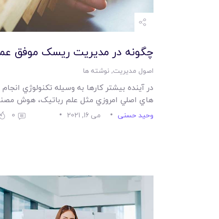
چگونه در مديريت ريسک موفق عم
اصول مدیریت
,
نوشته ها
در آينده بيشتر کارها به وسيله تکنولوژي انجام 
هاي اصلي امروزي مثل علم رباتيک، هوش مصن
وحید حسنی
می 16, 2021
0