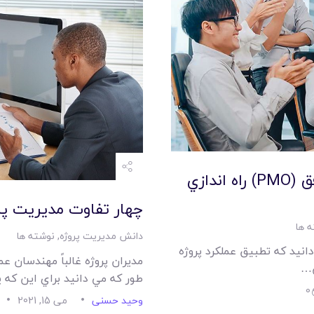
چگونه يک دفتر مديريت پروژه موفق (PMO) راه اندازي
چهار تفاوت مديريت پرو
 ها
دانش مدیریت پروژه
,
نوشته ها
انيد که تطبيق عملکرد پروژه
مديران پروژه غالباً مهندسان 
ن…
طور که مي دانيد براي اين که 
0
وحید حسنی
می 15, 2021