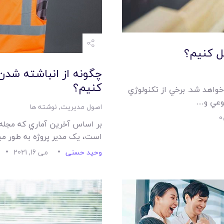
ل کنيم؟
چگونه از انباشته شدن
کنيم؟
خواهد شد. برخي از تکنولوژي
وعي و…
اصول مدیریت
,
نوشته ها
0
بر اساس آخرين آماري که مجله 
است، يک مدير پروژه به طور م
وحید حسنی
می 16, 2021