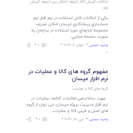
لیست قیمت محصولات
امکانات-گردش کالا
,
انبارها
,
انتقال بین انبارها
,
گردش
کالا
يکي از امکانات قابل استفاده در نرم افزار نرم
حسابداري پيمانکاري مپسان امکان تعريف
مجموعه انبارهاي مورد استفاده در سازمان به
صورت سلسله مراتبي…
وحید حسنی
ژوئن 2, 2021
0
0
مفهوم گروه های کالا و عملیات در
نرم افزار مپسان
گروه های کالا و عملیات
جهت ساماندهی اطلاعات کالاها، عملیات در
نرم افزار مدیریت پروژه مپسان، می توان از گروه
های اصلی و فرعی کالا و عملیات…
وحید حسنی
می 18, 2021
0
0