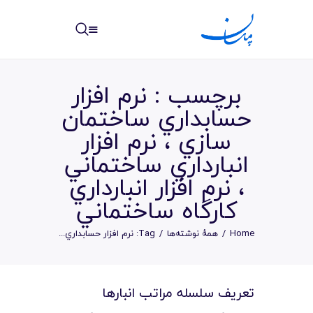
مپسان
بهترین نرم افزار مدیریت پروژه آنلاین + ساختمانی – مپسان
برچسب : نرم افزار
حسابداري ساختمان
سازي ، نرم افزار
انبارداري ساختماني
خانه
، نرم افزار انبارداري
نوشته ها
کارگاه ساختماني
مرکز آموزش
Home
همهٔ نوشته‌ها
Tag: نرم افزار حسابداري...
امکانات
سیستم ها
تعريف سلسله مراتب انبارها