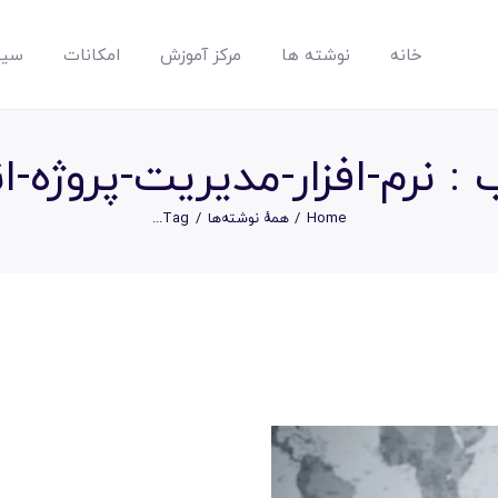
خانه
نوشته ها
مرکز آموزش
امکانات
سیس
مپسان
بهترین نرم افزار مدیریت پروژه آنلاین + ساختمانی – مپسان
: نرم-افزار-مديريت-پروژه-ان
Home
همهٔ نوشته‌ها
Tag...
خانه
نوشته ها
مرکز آموزش