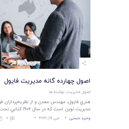
اصول چهارده گانه مديريت فايول
اصول مدیریت
,
نوشته ها
هنري فايول، مهندس معدن و از نظريه‌پردازان فر
مديريت نوين است که در سال 1906 کتابي تحت عنوان «مديريت…
وحید حسنی
می 17, 2021
0