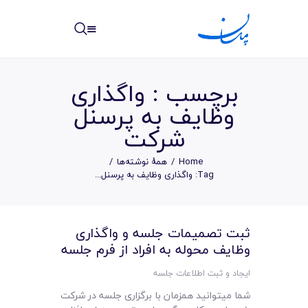
مپسان
بهترین نرم افزار مدیریت پروژه آنلاین + ساختمانی – مپسان
برچسب : واگذاری
وظایف به پرسنل
شرکت
خانه
Home
همهٔ نوشته‌ها
Tag: واگذاری وظایف به پرسنل...
نوشته ها
مرکز آموزش
ثبت تصمیمات جلسه و واگذاری
امکانات
وظایف محوله به افراد از فرم جلسه
ایجاد و ثبت اطلاعات جلسه
سیستم ها
شما میتوانید همزمان با برگزاری جلسه در شرکت