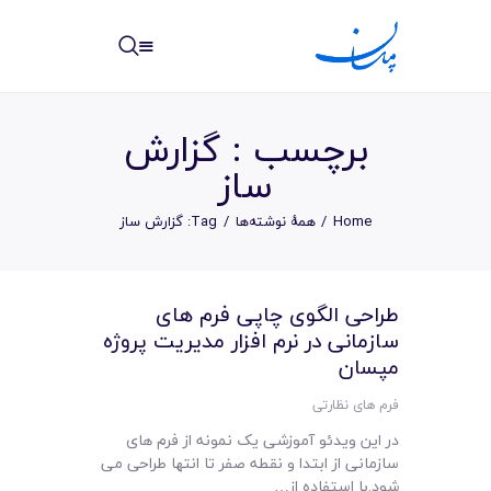
مپسان
بهترین نرم افزار مدیریت پروژه آنلاین + ساختمانی – مپسان
برچسب : گزارش
ساز
Home
همهٔ نوشته‌ها
Tag: گزارش ساز
خانه
نوشته ها
طراحی الگوی چاپی فرم های
سازمانی در نرم افزار مدیریت پروژه
مرکز آموزش
مپسان
امکانات
فرم های نظارتی
در این ویدئو آموزشی یک نمونه از فرم های
سیستم ها
سازمانی از ابتدا و نقطه صفر تا انتها طراحی می
شود.با استفاده از…