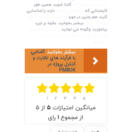
به يک مدير حرفه اي
آشنا شويد. همين طور
کارمنداني که
شايستگي ترفيع
دارند را شناسايي
کنيد. هم چنين در مورد
اهميت ارتباطات با افراد
گروه در پروژه
بيشتر بخوانيد. علاوه بر اين،
بياموزيد چگونه مي توانيد
از ليست مخاطبين
لينکدين خود يک شبکه قدرتمند ارتباطات
بسازيد
.
بیشتر بخوانید
آشنايي
با فرآيند هاي نظارت و
کنترل پروژه در
PMBOK
۱
۲
۳
۴
۵
میانگین امتیازات
۵
از ۵
از مجموع
۱
رای
رهبري
مديريت تيم