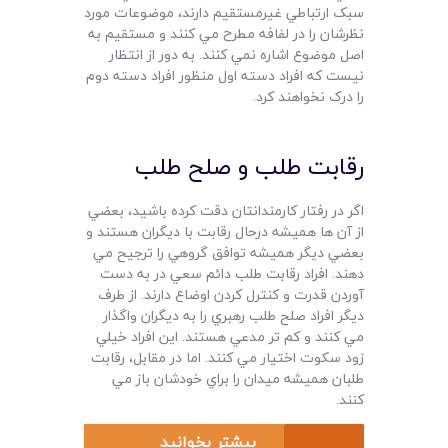
سبک ارتباطي غيرمستقيم دارند، موضوعات مورد
نظرشان را در لفافه مطرح مي کنند و مستقيم به
اصل موضوع اشاره نمي کنند. به دور از انتظار
نيست که افراد دسته اول منظور افراد دسته دوم
را درک نخواهند کرد.
رقابت طلب و صلح طلب
اگر در رفتار کارمندانتان دقت کرده باشيد، بعضي
از آن ها هميشه درحال رقابت با ديگران هستند و
بعضي ديگر هميشه توافق گروهي را ترجيح مي
دهند. افراد رقابت طلب دائم سعي در به دست
آوردن قدرت و کنترل کردن اوضاع دارند. از طرف
ديگر افراد صلح طلب رهبري را به ديگران واگذار
مي کنند و کم تر مدعي هستند. اين افراد خيلي
زود سکوت اختيار مي کنند. اما در مقابل، رقابت
طلبان هميشه ميدان را براي خودشان باز مي
کنند.
بیشتر بخوانید