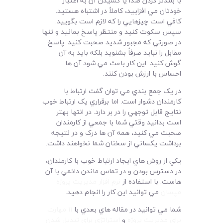
با بلندتر کردن صدا يا کشيدن آن به اعتبار
خودتان مي افزاييد، کاملاً در اشتباه هستيد.
کافي است چيزهايي را که لازم است بگوييد.
سپس سکوت کنيد و منتظر پاسخ بمانيد و تنها
در صورتي که مجبور شديد صحبت کنيد. پاسخ
مقابل را نبايد صرفاً بشنويد بلکه بايد به آن
گوش کنيد. اين کار باعث مي شود آن ها
احساس با ارزش بودن کنند.
در يک جمع بندي مي توان گفت ارتباط با
کارمندان دشوار است. اما برقراري يک ارتباط خوب
نتايج قابل توجهي را در بر دارد. در انتها بهتر
است بدانيد وقتي شما با جمعي از کارمندان
صحبت مي کنيد، همه آن ها درک و در نتيجه
برداشت يکساني از سخنان شما نخواهند داشت.
يکي از روش هاي ايجاد ارتباط خوب با کارمندان،
در دسترس بودن و در تماس ماندن دائمي با آن
هاست. با استفاده از
نرم افزار مديريت پروژه
مپسان
مي توانيد اين کار را انجام دهيد.
شما مي توانيد در مقاله هاي بعدي با
11 مهارت
براي مديريت پروژه
و
استراتژي براي تبديل شدن