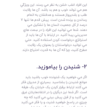
اين افراد اغلب خشن به نظر مي رسند. اين ويژگي
هم مي تواند خوب و هم بد باشد. آن ها رقابت
طلب و بلندپرواز هستند و هدفشان به اتمام
رساندن و برنده شدن است. پيش قدم ها تنها 7
درصد از کل جمعيت انسان ها را تشکيل مي
دهند. شما مي توانيد اين افراد را در سِمت هاي
مديريتي پيدا کنيد. در ارتباط با آن ها بايد از
استراتژي درخواست کردن استفاده کنيد. حتي
مي توانيد درخواستتان را بعنوان يک رقابت
مطرح کنيد، چرا که آن ها به قدرت احتياج دارند.
2- شنيدن را بياموزيد.
اگر مي خواهيد يک شنونده خوب باشيد بايد
موانع شنيدن را بشناسيد. بسياري از مديران فکر
مي کنند ارتباط برقرار کردن يک خيابان يک طرفه
است. اگر شما نيز ديگران را در انتقادهايتان غرق
مي کنيد و از قبل پيش بيني مي کنيد که چه
چيزي در پاسخ خواهيد شنيد، و يا فکر مي کنيد