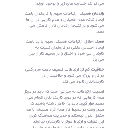
مي توانند خسارت هاي زير را بوجود آورند.
راندمان ضعيف
: ارتباطات مبهم با کارمندان باعث
ايجاد شک، عدم اطمينان و عدم کارايي در آن ها
مي شود و در نتيجه راندمان کار را کاهش مي
دهد.
ضعف اخلاق
: ارتباطات ضعيف، مبهم يا بد باعث
ايجاد احساس منفي در کارمندان نسبت به
کارشان مي شود و اخلاق را در محيط کار از بين
مي برد.
خلاقيت کم تر
: ارتباطات ضعيف باعث سردرگمي
در کار و پروژه مي شود و خلاقيت را در
کارمندانتان نابود مي کند.
اهميت ارتباطات به ميزاني است که بايد در مرکز
همه کارهايي که در مورد کارمندانتان انجام مي
دهيد قرار گيرد. بايد به خاطر داشته باشيد که
هيچ وقت در محيط کار همه افراد هميشه با هم
متفق القول نيستند و مديريت هماهنگ کردن
اين نظرات و ارتباط موثر با کارمندان نيازمند
مهارت هايي است که بايد شما به عنوان يک