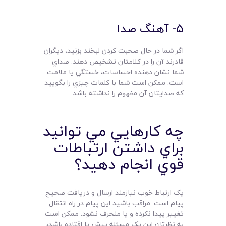
5- آهنگ صدا
اگر شما در حال صحبت کردن لبخند بزنيد، ديگران
قادرند آن را در کلامتان تشخيص دهند. صداي
شما نشان دهنده احساسات، خستگي يا ملامت
است. ممکن است شما با کلمات چيزي را بگوييد
که صدايتان آن مفهوم را نداشته باشد.
چه کارهايي مي توانيد
براي داشتن ارتباطات
قوي انجام دهيد؟
يک ارتباط خوب نيازمند ارسال و دريافت صحيح
پيام است. مراقب باشيد اين پيام در راه انتقال
تغيير پيدا نکرده و يا منحرف نشود. ممکن است
به نظرتان اين يک مسئله پيش پا افتاده باشد،