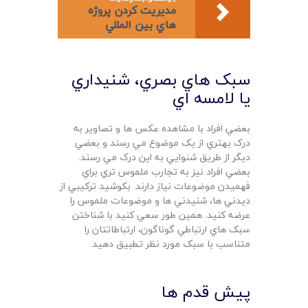
مديريت کردن پروژه
هاي بين المللي
سبک هاي بصري، شنيداري
يا لامسه اي
بعضي افراد با مشاهده عکس ها و تصاوير به
درک بهتري از يک موضوع مي رسند و بعضي
ديگر از طريق شنوايي به اين درک مي رسند.
بعضي افراد نيز به تجارب ملموس تري براي
فهميدن موضوعات نياز دارند. بکوشيد ترکيبي از
ديدني ها، شنيدني ها و موضوعات ملموس را
عرضه کنيد. همين طور سعي کنيد با شناختن
سبک هاي ارتباطي گوناگون، ارتباطاتتان را
متناسب با سبک مورد نظر تطبيق دهيد.
پيش قدم ها