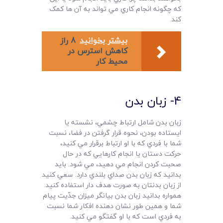
که چگونه انجام کاري مي تواند به آن ها کمک
کند.
بیشتر بخوانید
8 راز
کاهش استرس در
محیط کار
4- زبان بدن
زبان بدن شامل ارتباط چشمي، نشسته يا
ايستاده بودن، نحوه قرار گرفتن در فضا، نسبت
شما با فردي که با او ارتباط برقرار مي کنيد،
حرکت دستان يا انجام کارهايي که در حال
صحبت کردن انجام مي دهيد، مي شود. بايد
بدانيد که زبان بدن صداي بلندي دارد. سعي کنيد
از زبان بدنتان به صورت هدف دار استفاده کنيد.
همواره بدانيد زبان بدن بيانگر ميزان جدّيت پيام
شما و همين طور نشان دهنده افکار شما نسبت
به فردي است که با او گفتگو مي کنيد.