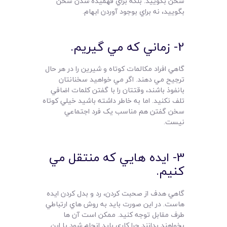
سخن بگوييد. بلکه براي فهميده شدن سخن
بگوييد، نه براي بوجود آوردن ابهام.
2- زماني که مي گيريم.
گاهي افراد مکالمات کوتاه و شيرين را در هر حال
ترجيح مي دهند. اگر مي خواهيد سخنانتان
بانفوذ باشند، وقتتان را با گفتن کلمات اضافي
تلف نکنيد. اما به خاطر داشته باشيد خيلي کوتاه
سخن گفتن هم مناسب يک فرد اجتماعي
نيست.
3- ايده هايي که منتقل مي
کنيم.
گاهي هدف از صحبت کردن، رد و بدل کردن ايده
هاست. در اين صورت بايد به روش هاي ارتباطي
طرف مقابل توجه کنيد. ممکن است آن ها
بخواهند بدانند چرا کاري بايد انجام شود يا اين