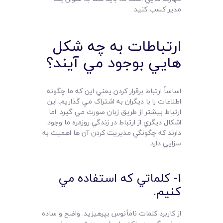
مدير کسب کنيد.
ارتباطات به چه شکل
هايي بوجود مي آيند؟
اساساً ارتباط برقرار کردن يعني اين که ما چگونه
اطلاعات را با ديگران به اشتراک مي گذاريم. اين
ارتباط بيشتر از طريق زبان صورت مي گيرد. اما
اشکال ديگري از ارتباط در زندگي روزمره ما وجود
دارند که چگونگي مديريت کردن آن ها اهميت به
سزايي دارد.
1- کلماتي که استفاده مي
کنيم.
از کاربرد کلمات نامأنوس بپرهيزيد. واضح و ساده