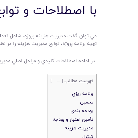
با اصطلاحات و توا
مي توان گفت مديريت هزينه پروژه، شامل تعدا
تهيه برنامه پروژه، توابع مديريت هزينه را در ن
در ادامه اصطلاحات کليدي و مراحل اصلي مديري
فهرست مطالب
[
بستن
]
برنامه ريزي
تخمين
بودجه بندي
تأمين اعتبار و بودجه
مديريت هزينه
کنترل