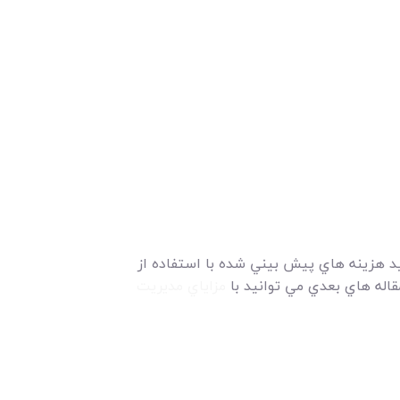
يد هزينه هاي پيش بيني شده با استفاده از
قاله هاي بعدي مي توانيد با
مزاياي مديريت