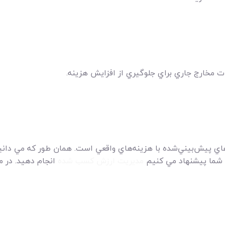
ت مخارج جاري براي جلوگيري از افزايش هزينه.
‌هاي پيش‌بيني‌شده با هزينه‌هاي واقعي است. همان طور که مي دان
ه شما پيشنهاد مي کنيم
مديريت ارزش کسب شده
انجام دهيد. در م