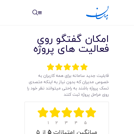
مپسان
بهترین نرم افزار مدیریت پروژه آنلاین + ساختمانی – مپسان
امکان گفتگو روی
فعالیت های پروژه
خانه
قابلیت جدید سامانه برای همه کاربران به
نوشته ها
خصوص مدیران که بدون نیاز به اینکه متصدی
تسک پروژه باشند به راحتی میتوانند نظر خود را
مرکز آموزش
روی مراحل پروژه ثبت کنند
امکانات
سیستم ها
۱
۲
۳
۴
۵
میانگین امتیازات
۵
از ۵