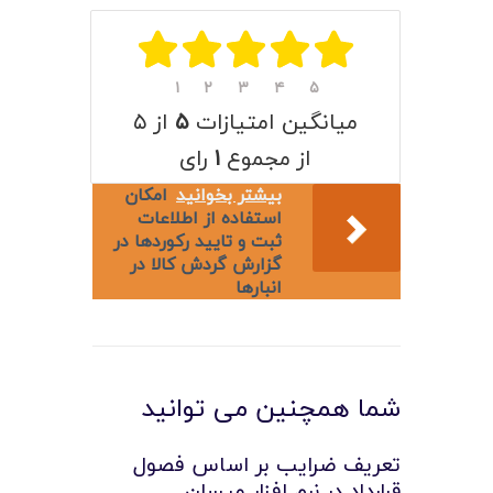
لیست قیمت محصولات
۱
۲
۳
۴
۵
میانگین امتیازات
۵
از ۵
از مجموع
۱
رای
بیشتر بخوانید
امکان
استفاده از اطلاعات
ثبت و تایید رکوردها در
گزارش گردش کالا در
انبارها
شما همچنین می توانید
تعریف ضرایب بر اساس فصول
قرارداد در نرم افزار مپسان