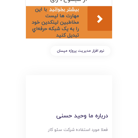
لیست قیمت محصولات
بیشتر بخوانید
با اين
مهارت ها ليست
مخاطبين لينکدين خود
را به يک شبکه حرفه‌اي
تبديل کنيد
نرم افزار مديريت پروژه مپسان
درباره ما وحید حسنی
فعلا مورد استفاده شرکت سئو کار