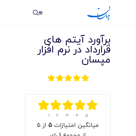
مپسان
بهترین نرم افزار مدیریت پروژه آنلاین + ساختمانی – مپسان
برآورد آیتم های
قرارداد در نرم افزار
مپسان
خانه
نوشته ها
مرکز آموزش
امکانات
۱
۲
۳
۴
۵
سیستم ها
میانگین امتیازات
۵
از ۵
از مجموع
۱
رای