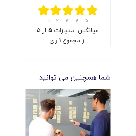
۱
۲
۳
۴
۵
میانگین امتیازات
۵
از ۵
از مجموع
۱
رای
شما همچنین می توانید