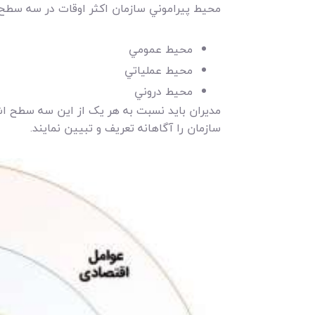
محيط پيراموني سازمان اکثر اوقات در سه سطح
محيط عمومي
محيط عملياتي
محيط دروني
مديران بايد نسبت به هر يک از اين سه سطح اش
سازمان را آگاهانه تعريف و تبيين نمايند.