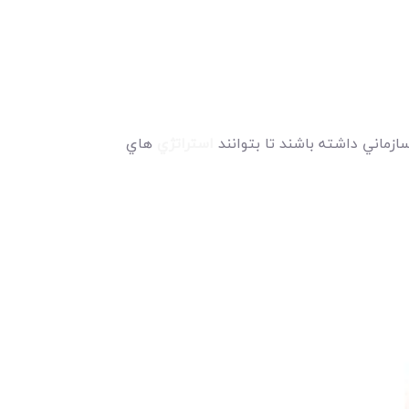
زماني داشته باشند تا بتوانند
استراتژي
هاي