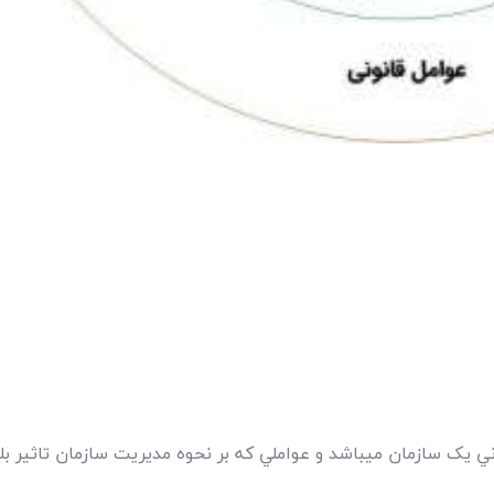
يک سازمان ميباشد و عواملي که بر نحوه مديريت سازمان تاثير بلن