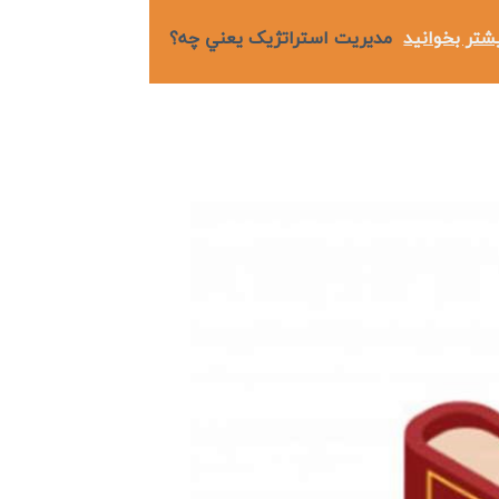
شتر بخوانید
مديريت استراتژيک يعني چه؟