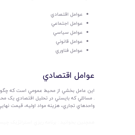
عوامل اقتصادي
عوامل اجتماعي
عوامل سياسي
عوامل قانوني
عوامل فناوري
عوامل اقتصادي
اين عامل بخشي از محيط عمومي است که چگونگي ت
. مسائلي که بايستي در تحليل اقتصادي يک محيط
واحدهاي تجاري، هزينه مواد اوليه، قيمت نهاي
همچنين بخوانيد : برنامه ريزي استراتژيک چيست 