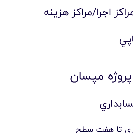
کز اجرا/مراکز هزينه
اپي
روژه مپسان
ابداري
ري تا هفت سطح