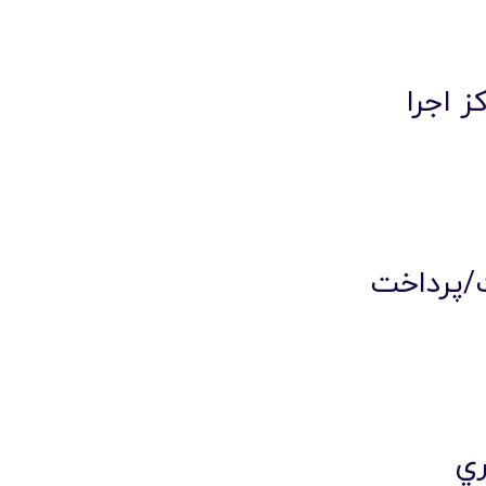
ز اجرا
ت/پرداخت
ري