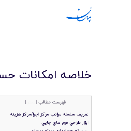
خلاصه امکانات حساب
فهرست مطالب
[
بستن
]
تعريف سلسله مراتب مراکز اجرا/مراکز هزينه
ابزار طراحي فرم هاي چاپي
سيستم حسابداري پروژه مپسان