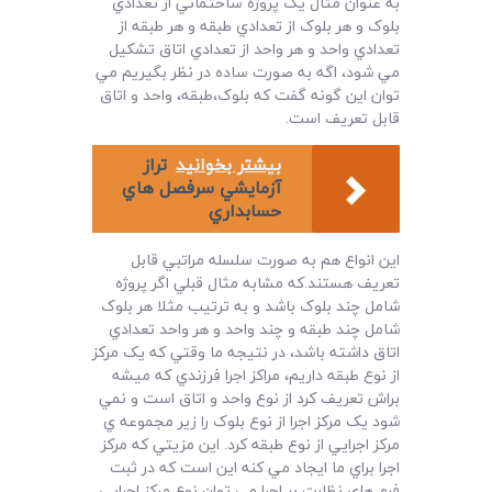
به عنوان مثال يک پروژه ساختماني از تعدادي
بلوک و هر بلوک از تعدادي طبقه و هر طبقه از
تعدادي واحد و هر واحد از تعدادي اتاق تشکيل
مي شود، اگه به صورت ساده در نظر بگيريم مي
توان اين گونه گفت که بلوک،طبقه، واحد و اتاق
قابل تعريف است.
بیشتر بخوانید
تراز
آزمايشي سرفصل هاي
حسابداري
اين انواع هم به صورت سلسله مراتبي قابل
تعريف هستند.که مشابه مثال قبلي اگر پروژه
شامل چند بلوک باشد و به ترتيب مثلا هر بلوک
شامل چند طبقه و چند واحد و هر واحد تعدادي
اتاق داشته باشد، در نتيجه ما وقتي که يک مرکز
از نوع طبقه داريم، مراکز اجرا فرزندي که ميشه
براش تعريف کرد از نوع واحد و اتاق است و نمي
شود يک مرکز اجرا از نوع بلوک را زير مجموعه ي
مرکز اجرايي از نوع طبقه کرد. اين مزيتي که مرکز
اجرا براي ما ايجاد مي کنه اين است که در ثبت
فرم هاي نظارت بر اجرا مي توان نوع مرکز اجرايي