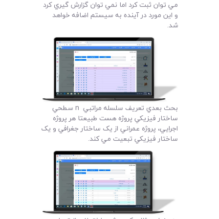
مي توان ثبت کرد اما نمي توان گزارش گيري کرد
و اين مورد در آينده به سيستم اضافه خواهد
شد.
بحث بعدي تعريف سلسله مراتبي n سطحي
ساختار فيزيکي پروژه هست طبيعتا هر پروژه
اجرايي، پروژه عمراني از يک ساختار جغرافي و يک
ساختار فيزيکي تبعيت مي کند.