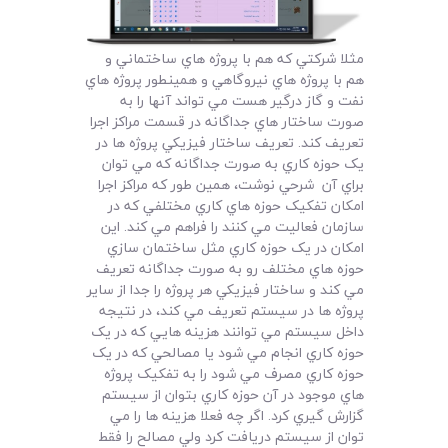
مثلا شرکتي که هم با پروژه هاي ساختماني و
هم با پروژه هاي نيروگاهي و همينطور پروژه هاي
نفت و گاز درگير هست مي تواند آنها را به
صورت ساختار هاي جداگانه در قسمت مراکز اجرا
تعريف کند. تعريف ساختار فيزيکي پروژه ها در
يک حوزه کاري به صورت جداگانه که مي توان
براي آن شرحي نوشت، همين طور که مراکز اجرا
امکان تفکيک حوزه هاي کاري مختلفي که در
سازمان فعاليت مي کنند را فراهم مي کند. اين
امکان در يک حوزه کاري مثل ساختمان سازي
حوزه هاي مختلف رو به صورت جداگانه تعريف
مي کند و ساختار فيزيکي هر پروژه را جدا از ساير
پروژه ها در سيستم تعريف مي کند، در نتيجه
داخل سيستم مي توانند هزينه هايي که در يک
حوزه کاري انجام مي شود يا مصالحي که در يک
حوزه کاري مصرف مي شود را به تفکيک پروژه
هاي موجود در آن حوزه کاري بتوان از سيستم
گزارش گيري کرد. اگر چه فعلا هزينه ها را مي
توان از سيستم دريافت کرد ولي مصالح را فقط