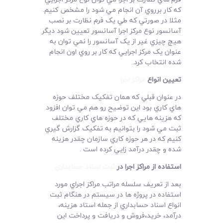
که کار برروي آن انجام مي شود را مشخص کنيم.
مثلا در صورتي که طي يک فرم نظارت بر نصب
آسانسور نوع مرکز اجرا آسانسور تعيين شود ديگر
هيچ چيزي غير از يک آسانسور را نمي توان به
عنوان يک مرکز اجرايي که کار بر روي اون انجام
شده انتخاب کرد.
تعيين انواع
مراکز اجرا
در عنوان قبلي که همان تفکيک مختلف حوزه
هاي کاري بود اين توضيح رو هم مي توان افزود
که هزينه هايي که در حوزه هاي کاري مختلف
ثبت مي شود را بتوانيم به تفکيک گزارش گيري
کنيم که در هر حوزه کاري سازمان چقدر هزينه
شده و چقدر درآمد زايي کرده است .
استفاده از مراکز اجرا در
ثبت اسناد حسابداري
بعد از تعريف سلسله مراتب مراکز اجراي مورد
استفاده در پروژه ها در سيستم در هنگام ثبت
انواع اسناد حسابداري از جمله استاد هزينه،
درآمد، خريد،فروش و دريافت و پرداخت اين