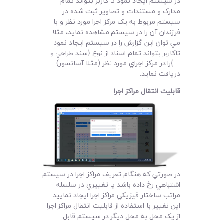
در سيستم ايجاد نمود تا کاربر بتواند تمام
مدارک و مستندات و تصاوير ثبت شده در
سيستم مربوط به يک مرکز اجرا مورد نظر و يا
فرزندان آن را در سيستم مشاهده نمايد، مثلا
مي توان اين گزارش را در سيستم ايجاد نمود
تاکاربر بتواند تمام اسناد از نوع {سند طراحي و
…}را در مرکز اجراي مورد نظر (مثلا آسانسور)
دريافت نمايد.
قابليت انتقال مراکز اجرا
در صورتي که هنگام تعريف مراکز اجرا در سيستم
اشتباهي رخ داده باشد يا تغييري در سلسله
مراتب ساختار فيزيکي مراکز اجرا ايجاد نماييد
اين تغيير با استفاده از قابليت انتقال مراکز اجرا
از يک محل به محل ديگر در سيستم قابل