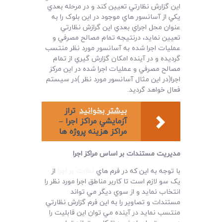
اين گزارش نظارتي تعيين کند و در مرحله بعدي
يکي از آسانسور هاي موجود در اين بلوک را به
عنوان محل اجراي بعدي اين گرازش نظارتي
تعيين نمايد، درنتيجه تمام مصالح مصرفي و
عمليات اجرا شده به آسانسور مورد نظر منتسب
گرديده و در آينده امکان گزارش گيري از تمام
مصالح مصرفي و عمليات اجرا شده در اين مرکز
اجرا(در اين مثال آسانسور مورد نظر )در سيستم
فعال خواهد گرديد.
بیشتر بخوانید
تراز
آزمايشي مراکز اجرا –
مراکز هزينه پروژه ها
مديريت مستندات بر اساس مراکز اجرا
با توجه به اين که در فرم هاي
نظارت بر اجرا
از
يک سو لازم است تا کاربر مناطق اجرا مورد نظر را
انتخاب نمايد و از سوي ديگر مي تواند
مستندات و تصاوير را به اين فرم گزارش نظارتي
منتسب نمايد در آينده مي توان اين قابليت را