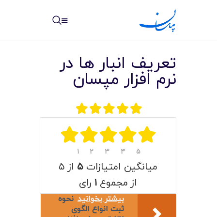
مپسان
بهترین نرم افزار مدیریت پروژه آنلاین + ساختمانی – مپسان
تعریف انبار ها در
نرم افزار مپسان
خانه
نوشته ها
مرکز آموزش
۱
۲
۳
۴
۵
میانگین امتیازات
۵
از ۵
امکانات
از مجموع
۱
رای
سیستم ها
بیشتر بخوانید
نحوه
ثبت انواع الگوی