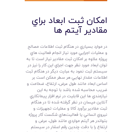
امکان ثبت ابعاد براي
مقادير آيتم ها
در موارد بسياري در هنگام ثبت اطلاعات مصالح
و عمليات اجرايي مورد نياز انجام فعاليت هاي
پروژه علاوه بر امکان ثبت مقادير نياز است تا به
توان ابعاد مورد نظر جهت اجراي اين کار را نيز در
سيستم ثبت نمود به عبارت ديگر در هنگام ثبت
اطلاعات مقدار نهايي هر سطر ممکن است بر
اساس ابعاد مانند طول عرض، ارتفاع، ضخامت و
ضريب محاسبه شده باشد با توجه به اين
نيازمندي ها اين قابليت در نرم افزار پيمانکاري
آنلاين مپسان در نظر گرفته شده تا در هنگام
ثبت مقادير برآورد کالا و عمليات تجهيزات و
نيروي انساني يا فعاليت‌هاي شکست کار پروژه
بتواندر هر آيتم مواردي مانند طول، عرض و
ارتفاع را با دقت چندين رقم اعشار در سيستم