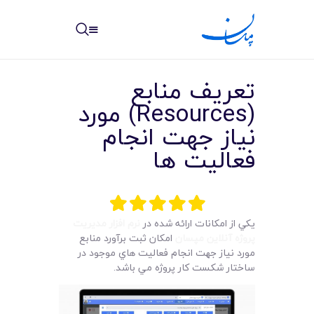
مپسان
بهترین نرم افزار مدیریت پروژه آنلاین + ساختمانی – مپسان
تعريف منابع
(Resources) مورد
نياز جهت انجام
فعاليت ها
خانه
نوشته ها
مرکز آموزش
يکي از امکانات ارائه شده در
نرم افزار مديريت
پروژه آنلاين مپسان
امکان ثبت برآورد منابع
امکانات
مورد نياز جهت انجام فعاليت هاي موجود در
ساختار شکست کار پروژه مي باشد.
سیستم ها