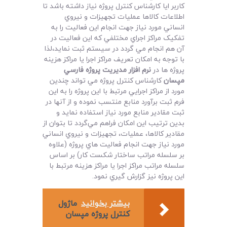
کاربر ايا کارشناس کنترل پروژه نياز داشته باشد تا
اطلاعات کالاها عمليات تجهيزات و نيروي
انساني مورد نياز جهت انجام اين فعاليت را به
تفکيک مراکز اجراي مختلفي که اين فعاليت در
آن هم انجام مي گردد در سيستم ثبت نمايد،لذا
با توجه به امکان تعريف مراکز اجرا يا مراکز هزينه
پروژه ها در
نرم افزار مديريت پروژه فارسي
مپسان
کارشناس کنترل پروژه مي تواند چندين
مورد از مراکز اجرايي مرتبط با اين پروژه را به اين
فرم ثبت برآورد منابع منتسب نموده و از آنها در
ثبت مقادير منابع مورد نياز استفاده نمايد و
بدين ترتيب اين امکان فراهم مي‌گردد تا بتوان از
مقادير کالاها، عمليات، تجهيزات و نيروي انساني
مورد نياز جهت انجام فعاليت هاي پروژه (علاوه
بر سلسله مراتب ساختار شکست کار) بر اساس
سلسله مراتب مراکز اجرا يا مراکز هزينه مرتبط با
اين پروژه نيز گزارش گيري نمود.
بیشتر بخوانید
ماژول
کنترل پروژه مپسان