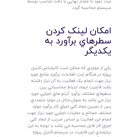
ثبت نمود تا مقدار نهايي با دقت مناسب توسط
سيستم محاسبه گردد.
امکان لينک کردن
سطرهاي برآورد به
يکديگر
يکي از مواردي که ممکن است کارشناس کنترل
پروژه در هنگام ثبت اطلاعات برآورد منابع مورد
نياز جهت انجام يک فعاليت به آن نياز داشته
باشد قابليت ايجاد ارتباط محاسباتي بين
سطرهاي مختلف برآورد آيتم هاي اجرايي مورد
نياز مي باشد به عنوان مثال در موارد متعددي
پس از تعيين ابعاد کلي اجراي کار برآورد موارد
مختلف مصالح و عمليات اجرايي مورد نياز جهت
انجام اين فعاليت بر اساس ضريب از ابعاد کلي
اجراي کار قابل محاسبه مي باشد با توجه به اين
نيازمندي اين قابليت در سيستم کنترل پروژه