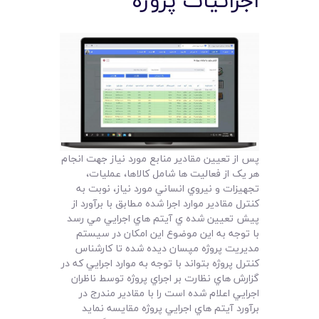
اجرائيات پروژه
پس از تعيين مقادير منابع مورد نياز جهت انجام
هر يک از فعاليت ها شامل کالاها، عمليات،
تجهيزات و نيروي انساني مورد نياز، نوبت به
کنترل مقادير موارد اجرا شده مطابق با برآورد از
پيش تعيين شده ي آيتم هاي اجرايي مي رسد
با توجه به اين موضوع اين امکان در سيستم
مديريت پروژه مپسان ديده شده تا کارشناس
کنترل پروژه بتواند با توجه به موارد اجرايي که در
گزارش هاي نظارت بر اجراي پروژه توسط ناظران
اجرايي اعلام شده است را با مقادير مندرج در
برآورد آيتم هاي اجرايي پروژه مقايسه نمايد