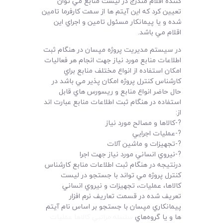
کننده اقلام مندرج در ليست منابع مي توان
تعيين کرد که اين آيتم ها از سمت کارفرما تامين
شده و يا پيمانکار مسئول تامين و اجراي اين
اقلام مي باشد.
در سيستم مديريت پروژه مپسان در هنگام ثبت
اطلاعات منابع مورد نياز جهت انجام هر فعاليات
امکان استفاده از انواع مختلف منابع براي
کارشناس کنترل پروژه امکان پذير مي باشد در
حال حاضر انواع منابع و ريسورس هاي قابل
استفاده در هنگام ثبت اطلاعات منابع عبارت اند
از:
?-کالاها و مصالح مورد نياز
?-عمليات اجرايي
?-تجهيزات و ماشين آلات
?-نيروي انساني مورد نياز جهت اجرا
درنتيجه در هنگام ثبت اطلاعات منابع کارشناس
کنترل پروژه مي تواند با جستجو در ليست
کالاها، عمليات، تجهيزات و نيروي انساني
تعريف شده در قسمت تعاريف نرم افزار
پيمانکاري مپسان با جستجو بر اساس نام آيتم
ها و يا گروه‌هاي
سلسله مراتبي کالاها عمليات