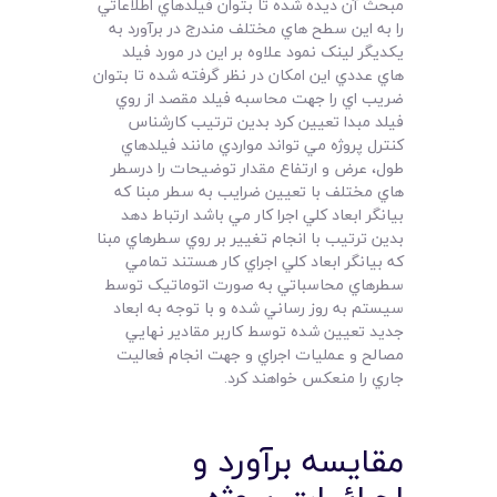
مبحث آن ديده شده تا بتوان فيلدهاي اطلاعاتي
را به اين سطح هاي مختلف مندرج در برآورد به
يکديگر لينک نمود علاوه بر اين در مورد فيلد
هاي عددي اين امکان در نظر گرفته شده تا بتوان
ضريب اي را جهت محاسبه فيلد مقصد از روي
فيلد مبدا تعيين کرد بدين ترتيب کارشناس
کنترل پروژه مي تواند مواردي مانند فيلدهاي
طول، عرض و ارتفاع مقدار توضيحات را درسطر
هاي مختلف با تعيين ضرايب به سطر مبنا که
بيانگر ابعاد کلي اجرا کار مي باشد ارتباط دهد
بدين ترتيب با انجام تغيير بر روي سطرهاي مبنا
که بيانگر ابعاد کلي اجراي کار هستند تمامي
سطرهاي محاسباتي به صورت اتوماتيک توسط
سيستم به روز رساني شده و با توجه به ابعاد
جديد تعيين شده توسط کاربر مقادير نهايي
مصالح و عمليات اجراي و جهت انجام فعاليت
جاري را منعکس خواهند کرد.
مقايسه برآورد و