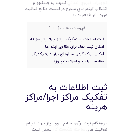
تجهيزات نيروي انساني
نسبت به جستجو و
انتخاب آيتم هاي مندرج در ليست منابع فعاليت
مورد نظر اقدام نمايد.
فهرست مطالب
[
بستن
]
ثبت اطلاعات به تفکيک مراکز اجرا/مراکز هزينه
امکان ثبت ابعاد براي مقادير آيتم ها
امکان لينک کردن سطرهاي برآورد به يکديگر
مقايسه برآورد و اجرائيات پروژه
ثبت اطلاعات به
تفکيک مراکز اجرا/مراکز
هزينه
در هنگام ثبت برآورد منابع مورد نياز جهت انجام
فعاليت هاي
ساختار شکست کار
ممکن است