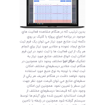
لیست قیمت محصولات
بدين ترتيب که در هنگام مشاهده فعاليت هاي
موجود در برنامه اجراي پروژه با کليک بر روي
دکمه ثبت منابع مورد نياز مي توان يک فرم ثبت
منابع ايجاد نموده و مقادير مورد نياز براي انجام
هر يک از اين فعاليت ها را ثبت نمود در اين فرم
امکان ثبت انواع مختلف منابع مورد نياز به
تفکيک
مراکز اجرا
مختلف وجود دارد همچنين در
هنگام ثبت مقادير درسطرهاي مختلف امکان
ثبت ابعاد با توجه به نوع منبع مورد استفاده
وجود خواهد داشت در هنگام تعريف هر يکي از
سطرهاي منابع مي توان قيمت مورد نظر جهت
اين سطر را تعيين نمود. همچنين اين امکان
وجود دارد که قيمت‌ها درسطرهاي مختلف از
قيمت استاندارد تعيين شده براي آيتم ها توسط
سيستم گرفته شود همچنين در رابطه با تامين