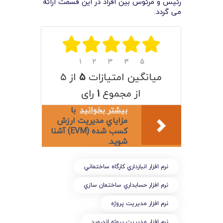
لیست قیمت محصولات
رئیس و مرئوس بین افراد در این قسمت ارائه
می گردد.
۱
۲
۳
۴
۵
میانگین امتیازات
۵
از ۵
از مجموع
۱
رای
بیشتر بخوانید
با
مزاياي مديريت ارزش
کسب شده (EVM) آشنا
شويد.
نرم افزار انبارداري کارگاه ساختماني
نرم افزار حسابداري ساختمان سازي
نرم افزار مديريت پروژه
نرم افزار مديريت پروژه اندرويد