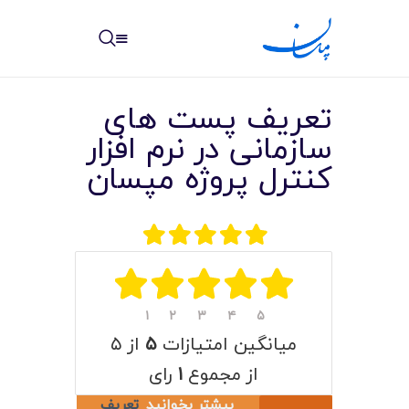
مپسان
بهترین نرم افزار مدیریت پروژه آنلاین + ساختمانی – مپسان
تعریف پست های
سازمانی در نرم افزار
کنترل پروژه مپسان
خانه
نوشته ها
مرکز آموزش
۱
۲
۳
۴
۵
امکانات
میانگین امتیازات
۵
از ۵
سیستم ها
از مجموع
۱
رای
بیشتر بخوانید
تعريف