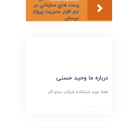
لیست قیمت محصولات
پست هاي سازماني در
نرم افزار مدیریت پروژه
مپسان
درباره ما وحید حسنی
فعلا مورد استفاده شرکت سئو کار
ادامه مطلب