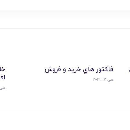
فاکتور هاي خريد و فروش
خل
اف
می 17, 2021
می 16, 21