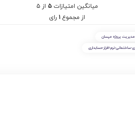
میانگین امتیازات
۵
از ۵
از مجموع
۱
رای
ر مديريت پروژه مپسان
داری-ساختمانی-نرم-افزار-حسابداری