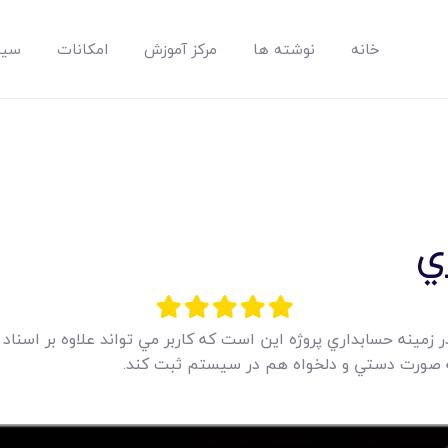
خانه
نوشته ها
مرکز آموزش
امکانات
سیس
مپسان
بهترین نرم افزار مدیریت پروژه آنلاین + ساختمانی – مپسان
ي
خانه
نوشته ها
در زمينه حسابداري پروژه اين است که کاربر مي تواند علاوه بر اسنا
به صورت دستي و دلخواه هم در سيستم ثبت کند.
مرکز آموزش