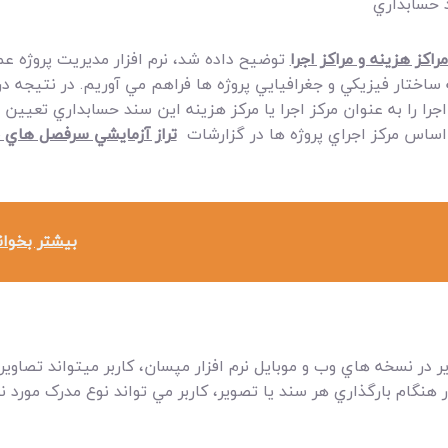
د حسابداري
اکز هزينه و مراکز اجرا
توضيح داده شد، نرم افزار مديريت پروژه عم
ه ساختار فيزيکي و جغرافيايي پروژه ها فراهم مي آوريم. در نتيجه
 سلسله مراتب n سطحي مراکز اجرا را به عنوان مرکز اجرا يا مرکز هزينه اين سند حسابدا
 اساس مرکز اجراي پروژه ها در گزارشات
تراز آزمايشي سرفصل هاي 
بیشتر بخوان
در نسخه هاي وب و موبايل نرم افزار مپسان، کاربر ميتواند تصاوير ا
هنگام بارگذاري هر سند يا تصوير، کاربر مي تواند نوع مدرک مورد نظ