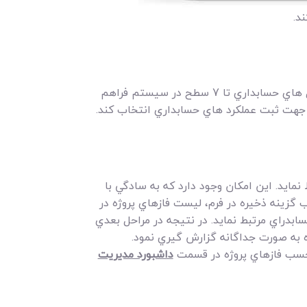
د.
درتصوير فرم جستجو و انتخاب سرفصل هاي حسابداري را مشاهده مي کنيد. با توجه به اينکه امکان تعريف سرفصل هاي حسابداري تا 7 سطح در سيستم فراهم
 جهت ثبت عملکرد هاي حسابداري انتخاب کند.
مايد. اين امکان وجود دارد که به سادگي با
ب گزينه ذخيره در فرم، ليست فازهاي پروژه در
سابدراي مرتبط نمايد. در نتيجه در مراحل بعدي
ه به صورت جداگانه گزارش گيري نمود.
 حسب فازهاي پروژه در قسمت
داشبورد مديريت