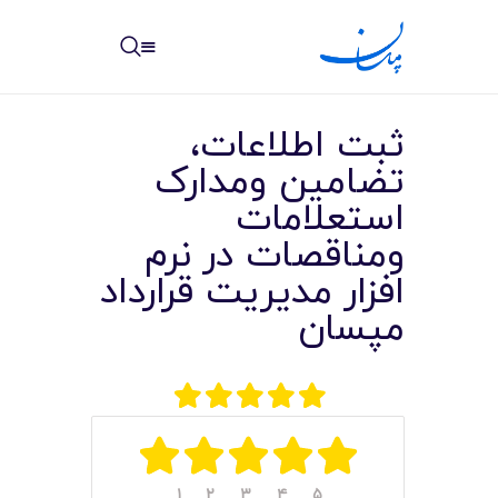
مپسان
بهترین نرم افزار مدیریت پروژه آنلاین + ساختمانی – مپسان
ثبت اطلاعات،
تضامین ومدارک
استعلامات
ومناقصات در نرم
خانه
افزار مدیریت قرارداد
نوشته ها
مپسان
مرکز آموزش
امکانات
سیستم ها
۱
۲
۳
۴
۵