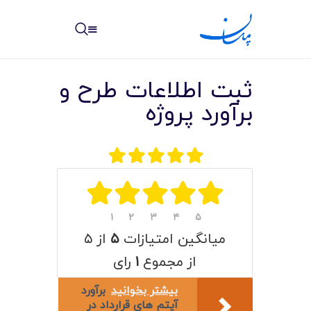
مپسان
بهترین نرم افزار مدیریت پروژه آنلاین + ساختمانی – مپسان
ثبت اطلاعات طرح و
برآورد پروژه
خانه
نوشته ها
مرکز آموزش
۱
۲
۳
۴
۵
میانگین امتیازات
۵
از ۵
امکانات
از مجموع
۱
رای
سیستم ها
بیشتر بخوانید
برآورد
آیتم های قرارداد در