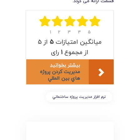
لیست قیمت محصولات
قسمت ارائه می گردد.
۱
۲
۳
۴
۵
میانگین امتیازات
۵
از ۵
از مجموع
۱
رای
بیشتر بخوانید
مديريت کردن پروژه
هاي بين المللي
نرم افزار مديريت پروژه ساختماني