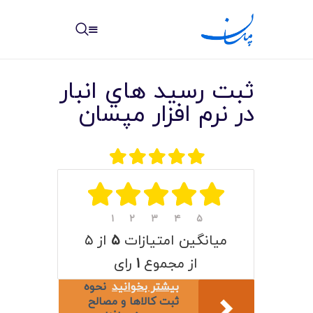
مپسان
بهترین نرم افزار مدیریت پروژه آنلاین + ساختمانی – مپسان
ثبت رسيد هاي انبار
در نرم افزار مپسان
خانه
نوشته ها
مرکز آموزش
۱
۲
۳
۴
۵
میانگین امتیازات
۵
از ۵
امکانات
از مجموع
۱
رای
سیستم ها
بیشتر بخوانید
نحوه
ثبت کالاها و مصالح