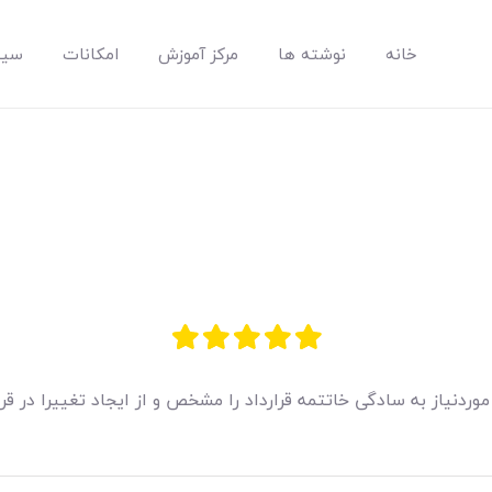
خانه
نوشته ها
مرکز آموزش
امکانات
سیس
مپسان
بهترین نرم افزار مدیریت پروژه آنلاین + ساختمانی – مپسان
خانه
نوشته ها
ردنیاز به سادگی خاتتمه قرارداد را مشخص و از ایجاد تغییرا در قرا
مرکز آموزش