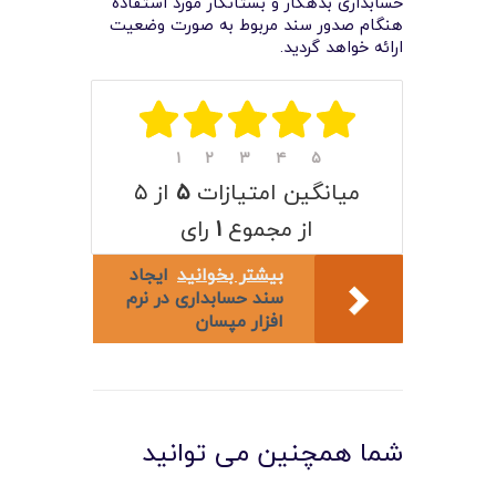
لیست قیمت محصولات
حسابداری بدهکار و بستانکار مورد استفاده
هنگام صدور سند مربوط به صورت وضعیت
ارائه خواهد گردید.
۱
۲
۳
۴
۵
میانگین امتیازات
۵
از ۵
از مجموع
۱
رای
بیشتر بخوانید
ایجاد
سند حسابداری در نرم
افزار مپسان
شما همچنین می توانید