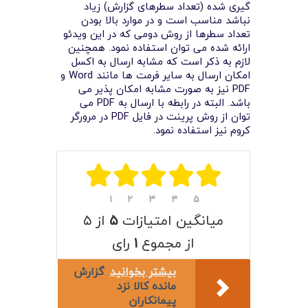
لیست قیمت محصولات
گیری شده (تعداد سطرهای گزارش) زیاد
نباشد مناسب است و در موارد بالا بودن
تعداد سطرها از روش دومی که در این ویدئو
ارائه شده می توان استفاده نمود. همچنین
لازم به ذکر است که مشابه ارسال به اکسل
امکان ارسال به سایر فرمت ها مانند Word و
PDF نیز به صورت مشابه امکان پذیر می
باشد. البته در رابطه با ارسال به PDF می
توان از روش پرینت در فایل PDF در مرورگر
کروم نیز استفاده نمود.
۱
۲
۳
۴
۵
میانگین امتیازات
۵
از ۵
از مجموع
۱
رای
بیشتر بخوانید
گزارش
مانده کالا نزد
پيمانکاران