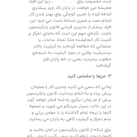
است مخصوصا براي
افراد کمال گرا
، زيرا اين افراد
هميشه مي خواهند در پايان کار چيز بيشتري
اضافه کرده يا تغيير کوچکي براي بهتر شدن کار
انجام دهند و همين مسئله باعث مي شود اين
افراد بيشتر از سايرين قرباني قانون پارکينسون
باشند. نکته‌ي مهم اين است که به‌جاي تمرکز بر
کميت کار انجام‌شده مثلا تعداد ساعات يا
صفحاتي که مطالعه کرده‌ايد به کيفيت بالاتر
بينديشيد؛ وقتي در مورد کيفيت به نتيجه‌ي
مطلوب رسيديد يعني در خط پايان قرار
گرفته‌ايد.
3-
مرزها را مشخص کنيد
زماني که سعي مي کنيد چندين کار را همزمان
پيش برده و به اتمام برسانيد، قانون پارکينسون
بيش از هر زمان ديگري به شما فشار خواهد آورد.
در اين حالت بسيار سردرگم مي شويد و معمولا
کارها را نيمه تمام گذاشته يا با حواس پرتي و
عدم تمرکز و کيفيت کافي به پايان مي رسانيد.
براي اينکه از قانون پارکينسون در امان باشيد و
کارها را زودتر تمام کنيد، سعي کنيد تا جايي که