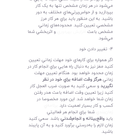
مي‌شود در هر زمان مشخص تنها به يک کار
بپردازيد و از حواس‌پرتي‌هاي مختلف به دور
باشيد. به اين منظور بايد براي هر کار مرز
مشخصي تعيين کنيد. محدوده‌هاي زماني
مشخص باعث
افزايش بهره‌وري
و اثربخشي شما
مي‌شود.
4- تغيير دادن خود
اگر همواره براي کارهاي خود مهلت زماني تعيين
کنيد مغز نيز به دنبال راه هايي براي انجام کار در
زمان محدود خواهد بود. هنگام تعيين مهلت
زماني
هرگز وقت اضافه براي خود در نظر
نگيريد
و سعي کنيد به صورت ضرب العجل کار
کنيد زيرا تعيين وقت اضافه باعث هدر رفتن
زمان شما خواهد شد. اين مورد مخصوصا در
کسب و کار بسيار اهميت دارد.
برنامه‌ي
زمان‌بندي
شما براي انجام هر فعاليتي
بايد
واقع‌بينانه و انجام‌شدني
باشد. سعي کنيد
زمان لازم را به‌درستي برآورد کنيد و به آن پايبند
باشيد.