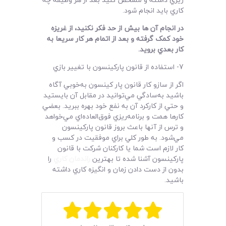
کاري بايد انجام شود.
در انجام آن ها بيش از حد فکر نکنيد، از غريزه
خود کمک گرفته و بعد از اتمام هر کار سريعا به
کار بعدي برويد
.
7- استفاده از قانون پارکينسون با تغيير بازي
اگر از سازو کار قانون پار کينسون به‌خوبي آگاه
باشيد به‌سادگي مي‌توانيد در مقابل آن بايستيد
و حتي از کارکرد آن به نفع خود بهره ببريد. بعضي
کارها همت و برنامه‌ريزي فوق‌العاده‌اي مي‌خواهد
و ترس از آنها باعث بروز قانون پارکينسون
مي‌شود. به طور کلي براي موفقيت در کسب و
کار لازم است شما يا کارکنان شرکت با قانون
پارکينسون آشنا شده تا بهترين
راندمان کاري
را
بدون از دست دادن زمان و انگيزه کاري داشته
باشيد.