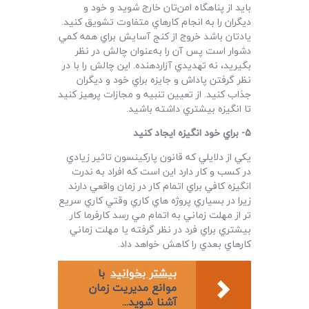
بايد از پناهگاه امن‌تان خارج شويد و خود و
ديگران را به انجام کارهاي متفاوت تشويق کنيد.
يادتان باشد خروج از کنج آسايش براي همه کمي
دشوار است پس آن را به‌عنوان چالش در نظر
بگيريد، نه تهديدي آزاردهنده. اين چالش را با در
نظر گرفتن پاداش و جايزه براي خود و ديگران
جذاب کنيد. از تعيين تنبيه و مجازات پرهيز کنيد
تا انگيزه بيشتري داشته باشيد.
5-
براي خود انگيزه ايجاد کنيد
يکي از دلايلي که قانون پارکينسون تاثير زيادي
در کسب و کار دارد اين است که افراد به ندرت
انگيزه کافي براي اتمام کار در زمان واقعي دارند
زيرا در بسياري پروژه هاي کاري وقتي کاري سريع
تر از مهلت زماني به اتمام مي رسد کارفرما کار
بيشتري براي فرد در نظر گرفته يا مهلت زماني
کارهاي بعدي را کاهش خواهد داد.
بیشتر بخوانید
با
موانع مدیریت زمان
آشنا شوید...