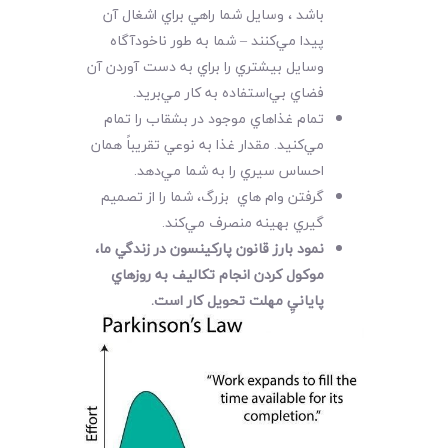
باشد ، وسايل شما راهي براي اشغال آن
پيدا مي‌کنند – شما به طور ناخودآگاه
وسايل بيشتري را براي به دست آوردن آن
فضاي بي‌استفاده به کار مي‌بريد.
تمام غذاهاي موجود در بشقاب را تمام
مي‌کنيد. مقدار غذا به نوعي تقريباً همان
احساس سيري را به شما مي‌دهد.
گرفتن وام هاي بزرگ، شما را از تصميم
گيري بهينه منصرف مي‌کند.
نمود بارز قانون پارکينسون در زندگي ما،
موکول کردن انجام تکاليف به روزهاي
پايانيِ مهلت تحويل کار است
.