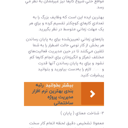
مواقع حتي شروع کارها نيز غيرممکن به نظر مي
رسد.
بهترين ايده اين است که وظايف بزرگ را به
تعدادي کارهاي کوچکتر تقسيم کرده و براي هر
يک مهلت زماني متوسط در نظر بگيريد.
بازه‌هاي زماني تعيين‌شده براي به پايان رساندن
هر بخش از کار نوعي حالت اضطرار را به شما
تلقين مي‌کنند تا در حين مديريت فعاليت‌هاي
مختلف تمرکز و انگيزه‌‌‌تان براي انجام کارها کم
نشود و براي به پايان رساندن آنها قدرت
و
تمرکز
لازم را به‌دست بياوريد و بتوانيد
پيشرفت کنيد.
بیشتر بخوانید
رتبه
بندی بهترین نرم افزار
مدیریت پروژه
ساختمانی
2- شناخت معناي ( پايان )
معمولا تشخيص دقيق لحظه اتمام کار سخت