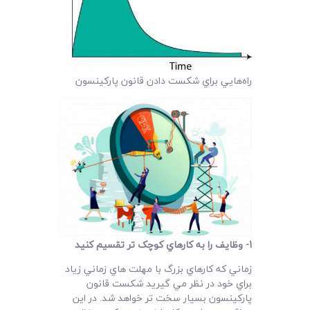
راه‌هايي براي شکست دادن قانون پارکينسون
1-
وظايف را به کارهاي کوچک تر تقسيم کنيد
زماني که کارهاي بزرگ با مهلت هاي زماني زياد
براي خود در نظر مي گيريد شکست قانون
پارکينسون بسيار سخت تر خواهد شد. در اين