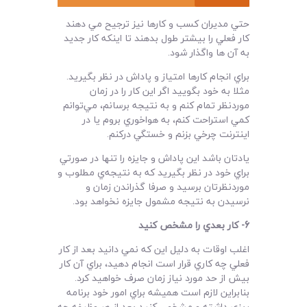
حتي مديران کسب و کارها نيز ترجيح مي دهند
کار فعلي را بيشتر طول بدهند تا اينکه کار جديد
به آن ها واگذار شود.
براي انجام کارها امتياز و پاداش در نظر بگيريد.
مثلا به خود بگوييد اگر اين کار را در زمان
موردنظر تمام کنم و به نتيجه برسانم، مي‌توانم
کمي استراحت کنم، به هواخوري بروم يا در
اينترنت چرخي بزنم و خستگي درکنم.
يادتان باشد اين پاداش و جايزه را تنها در صورتي
براي خود در نظر بگيريد که به نتيجه‌ي مطلوب و
موردنظرتان برسيد و صرفا گذراندن زمان و
نرسيدن به نتيجه مشمول جايزه نخواهد بود.
6-
کار بعدي را مشخص کنيد
اغلب اوقات به دليل اين که نمي دانيد بعد از کار
فعلي چه کاري قرار است انجام دهيد، براي آن کار
بيش از حد مورد نياز زمان صرف خواهيد کرد.
بنابراين لازم است هميشه براي امور خود برنامه
ريزي داشته و مشخص کنيد بعد از هر وظيفه چه