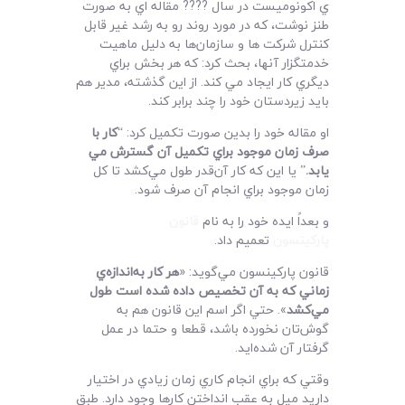
لیست قیمت محصولات
ي اکونوميست در سال ???? مقاله اي به صورت
طنز نوشت، که در مورد روند رو به رشد غير قابل
کنترل شرکت ها و سازمان‌ها به دليل ماهيت
خدمتگزار آنها، بحث کرد: که هر بخش براي
ديگري کار ايجاد مي کند. از اين گذشته، مدير هم
بايد زيردستان خود را چند برابر کند.
او مقاله خود را بدين صورت تکميل کرد: “
کار با
صرف زمان موجود براي تکميل آن گسترش مي
يابد
.
” يا اين که کار آن‌قدر طول مي‌کشد تا کل
زمان موجود براي انجام آن صرف شود.
و بعداً ايده خود را به نام
قانون
پارکينسون
تعميم داد.
قانون پارکينسون مي‌گويد: «
هر کار به‌اندازه‌ي
زماني که به آن تخصيص داده شده است طول
مي‌کشد
». حتي اگر اسم اين قانون هم به
گوش‌تان نخورده باشد، قطعا و حتما در عمل
گرفتار آن شده‌ايد.
وقتي که براي انجام کاري زمان زيادي در اختيار
داريد ميل به عقب انداختن کارها وجود دارد. طبق