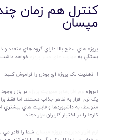
کنترل هم زمان چند پ
مپسان
پروژه هاي سطح بالا داراي گروه هاي متعدد و ذين
بستگي به
مهارت هاي مدير پروژه
خواهد داشت.
1- ذهنيت تک پروژه اي بودن را فراموش کنيد.
امروزه
نرم افزارهاي مديريت پروژه
در بازار وجود
يک نرم افزار به ظاهر جذاب هستند. اما فقط برا
متوسط، به داشبوردها و قابليت هاي بيشتري احت
کارها را در اختيار کاربران قرار دهند.
نرم افزار مديريت پروژه مپسان
شما را قادر مي س
درخواست را داخل يک برگ مالي ارائه کند. هم