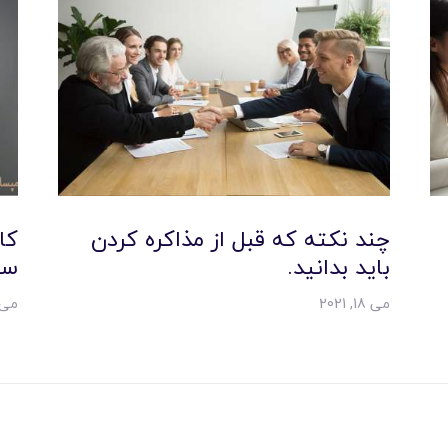
چند نکته که قبل از مذاکره کردن
کا
بايد بدانيد.
سا
می 18, 2021
می 30, 22