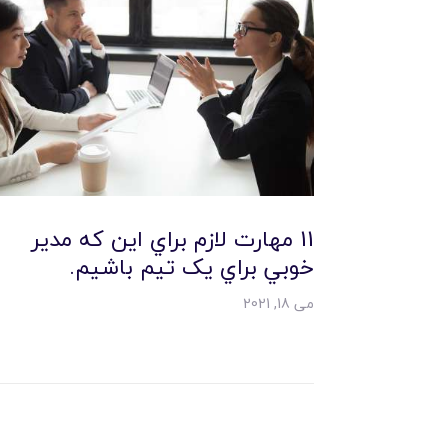
11 مهارت لازم براي اين که مدير
خوبي براي يک تيم باشيم.
می 18, 2021