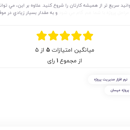
وانيد سريع تر از هميشه کارتان را شروع کنيد. علاوه بر اين، مي توان
مراحل پروژه با شما هم گام مي شود
و به مقدار بسيار زيادي در موف
میانگین امتیازات
۵
از ۵
از مجموع
۱
رای
نرم افزار مديريت پروژه
 پروژه مپسان