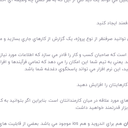
توانيد صرفنظر از نوع پروژه،‌ يک گزارش از کارهاي جاري بسازيد و مست
 است که صاحبان کسب و کار را قادر مي سازد که اطلاعات مورد نياز ر
ند. يعني به تيم شما اين امکان را مي دهد که تمامي فرآيندها و افر
، اين نرم افزار مي تواند پاسخگوي دغدغه شما باشد.
اي مورد علاقه در ميان کارمندانتان است. بنابراين اگر بتوانيد به 
ابزار قدرتمند خواهيد داشت.
ان
هم براي اندرويد و هم ios موجود مي باشد. بعضي از قابليت هاي نسخه موبايلي اين نرم افزار عبارتند از: