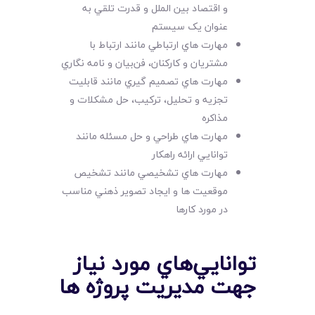
و اقتصاد بين الملل و قدرت تلقي به
عنوان يک سيستم
مهارت هاي ارتباطي مانند ارتباط با
مشتريان و کارکنان، فن‌بيان و نامه نگاري
مهارت هاي تصميم گيري مانند قابليت
تجزيه و تحليل، ترکيب، حل مشکلات و
مذاکره
مهارت هاي طراحي و حل مسئله مانند
توانايي ارائه راهکار
مهارت هاي تشخيصي مانند تشخيص
موقعيت ها و ايجاد تصوير ذهني مناسب
در مورد کارها
توانايي‌هاي مورد نياز
جهت مديريت پروژه ها