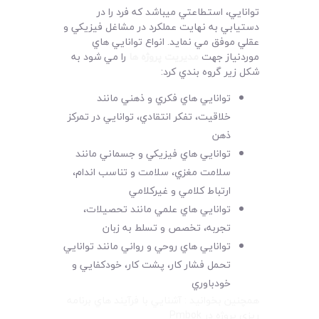
توانايي، استطاعتي ميباشد که فرد را در
دستيابي به نهايت عملکرد در مشاغل فيزيکي و
عقلي موفق مي نمايد. انواع توانايي هاي
موردنياز جهت
مديريت پروژه ها
را مي شود به
شکل زير گروه بندي کرد:
توانايي هاي فکري و ذهني مانند
خلاقيت، تفکر انتقادي، توانايي در تمرکز
ذهن
توانايي هاي فيزيکي و جسماني مانند
سلامت مغزي، سلامت و تناسب اندام،
ارتباط کلامي و غيرکلامي
توانايي هاي علمي مانند تحصيلات،
تجربه، تخصص و تسلط به زبان
توانايي هاي روحي و رواني مانند توانايي
تحمل فشار کار، پشت کار، خودکفايي و
خودباوري
همچنين بخوانيد : آشنايي با فرآيند هاي برنامه
ريزي پروژه در Pmbok