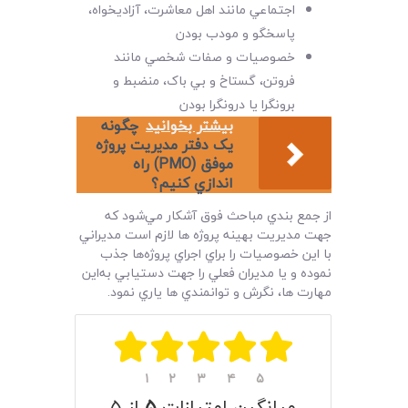
اجتماعي مانند اهل معاشرت، آزاديخواه،
پاسخگو و مودب بودن
خصوصيات و صفات شخصي مانند
فروتن، گستاخ و بي باک، منضبط و
برونگرا يا درونگرا بودن
بیشتر بخوانید
چگونه
يک دفتر مديريت پروژه
موفق (PMO) راه
اندازي کنيم؟
از جمع بندي مباحث فوق آشکار مي‌شود که
جهت مديريت بهينه پروژه ها لازم است مديراني
با اين خصوصيات را براي اجراي پروژه‌ها جذب
نموده و يا مديران فعلي را جهت دستيابي به‌اين
مهارت ها، نگرش و توانمندي ها ياري نمود.
۱
۲
۳
۴
۵
میانگین امتیازات
۵
از ۵