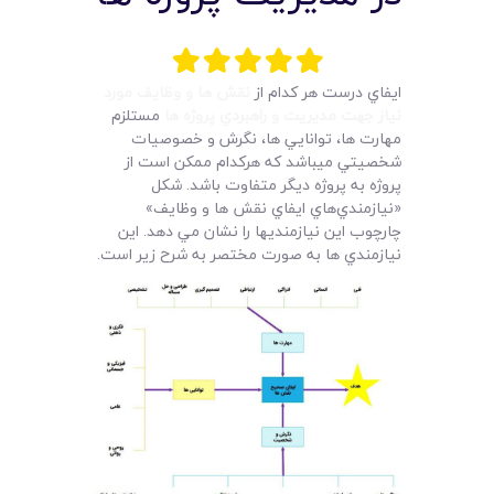
لیست قیمت محصولات
ايفاي درست هر کدام از
نقش ها و وظايف مورد
نياز جهت مديريت و راهبردي پروژه ها
مستلزم
مهارت ها، توانايي ها، نگرش و خصوصيات
شخصيتي ميباشد که هرکدام ممکن است از
پروژه به پروژه ديگر متفاوت باشد. شکل
«نيازمندي‌هاي ايفاي نقش ها و وظايف»
چارچوب اين نيازمنديها را نشان مي دهد. اين
نيازمندي ها به صورت مختصر به شرح زير است.