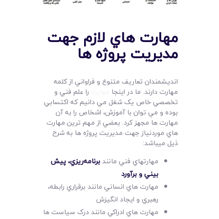
مهارت هاي لازم جهت
مديريت پروژه ها
انديشمندان تعاريف متنوع و فراواني از کلمه
مهارت دارند. ما در اينجا
مهارت
را علم فني و
تخصصي خاص يک شغل مي دانيم که اکتسابي
بوده و مي توان با آموزش، اشخاص را به آن
مهارت ها مجهز کرد. بعضي از مهم ترين مهارت
هاي موردنياز جهت مديريت پروژه ها به شرح
ذيل ميباشد:
مهارتهاي فني مانند
برنامه‌ريزي، پيش
بيني و برآورد
مهارت هاي انساني مانند برقراري رابطه،
رهبري و ايجاد انگيزش
مهارت هاي ادراکي مانند درک سياست ها