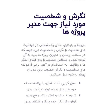
نگرش و شخصيت
مورد نياز جهت مدير
پروژه ها
طريقه و پايداري اخلاق يک شخص در موفقيت
هاي متفاوت را نگرش و شخصيت مي‌ناميم، که
در انتخاب پرسنل و مديران پروژه ها بايد به آن
توجه نمود و اشخاص مطلوب را براي ايفاي نقش
ها و وظايف، به استخدام در آورد. برخي از مولفه
هاي شخصيت و نگرش مطلوب براي مديران
پروژه به شرح ذيل ميباشد:
عمل گرايي مانند فعال، با برنامه، هدف
جو، اهل عمل و مسئوليت پذير بودن
شيوه انديشه و تفکر مانند واقع بين،
نوآور، کل نگر، ايده پرداز و منتقد بودن