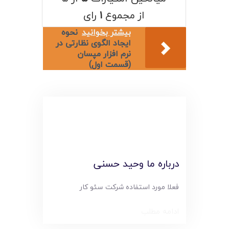
لیست قیمت محصولات
از مجموع
۱
رای
بیشتر بخوانید
نحوه
ایجاد الگوی نظارتی در
نرم افزار مپسان
(قسمت اول)
درباره ما وحید حسنی
فعلا مورد استفاده شرکت سئو کار
ادامه مطلب