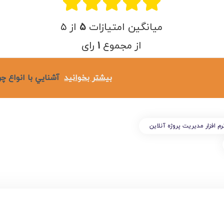
امکانات
میانگین امتیازات
۵
از ۵
سیستم ها
از مجموع
۱
رای
لیست قیمت محصولات
بیشتر بخوانید
آشنايي با انواع چ
رم افزار مدیریت پروژه آنلاین