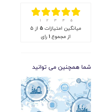
۱
۲
۳
۴
۵
میانگین امتیازات
۵
از ۵
از مجموع
۱
رای
شما همچنین می توانید