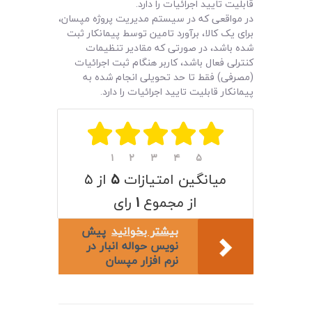
لیست قیمت محصولات
قابلیت تایید اجرائیات را دارد.
در مواقعی که در سیستم مدیریت پروژه مپسان،
برای یک کالا، برآورد تامین توسط پیمانکار ثبت
شده باشد، در صورتی که مقادیر تنظیمات
کنترلی فعال باشد، کاربر هنگام ثبت اجرائیات
(مصرفی) فقط تا حد تحویلی انجام شده به
پیمانکار قابلیت تایید اجرائیات را دارد.
۱
۲
۳
۴
۵
میانگین امتیازات
۵
از ۵
از مجموع
۱
رای
بیشتر بخوانید
پیش
نویس حواله انبار در
نرم افزار مپسان