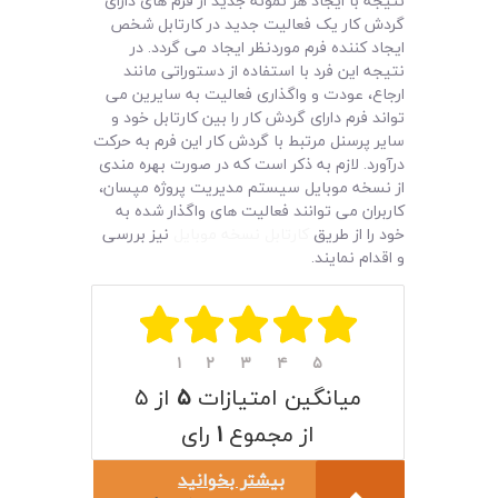
نتیجه با ایجاد هر نمونه جدید از فرم های دارای
لیست قیمت محصولات
گردش کار یک فعالیت جدید در کارتابل شخص
ایجاد کننده فرم موردنظر ایجاد می گردد. در
نتیجه این فرد با استفاده از دستوراتی مانند
ارجاع، عودت و واگذاری فعالیت به سایرین می
تواند فرم دارای گردش کار را بین کارتابل خود و
سایر پرسنل مرتبط با گردش کار این فرم به حرکت
درآورد. لازم به ذکر است که در صورت بهره مندی
از نسخه موبایل سیستم مدیریت پروژه مپسان،
کاربران می توانند فعالیت های واگذار شده به
خود را از طریق
کارتابل نسخه موبایل
نیز بررسی
و اقدام نمایند.
۱
۲
۳
۴
۵
میانگین امتیازات
۵
از ۵
از مجموع
۱
رای
بیشتر بخوانید