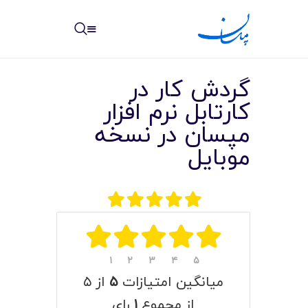
مپسان
بهترین نرم افزار مدیریت پروژه آنلاین + ساختمانی – مپسان
گردش کار در
کارتابل نرم افزار
مپسان در نسخه
موبایل
خانه
نوشته ها
مرکز آموزش
امکانات
۱
۲
۳
۴
۵
سیستم ها
میانگین امتیازات
۵
از ۵
از مجموع
۱
رای