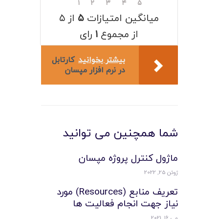
۱
۲
۳
۴
۵
میانگین امتیازات
۵
از ۵
از مجموع
۱
رای
بیشتر بخوانید
کارتابل
در نرم افزار مپسان
شما همچنین می توانید
ماژول کنترل پروژه مپسان
ژوئن 25, 2022
تعريف منابع (Resources) مورد
نياز جهت انجام فعاليت ها
می 16, 2021