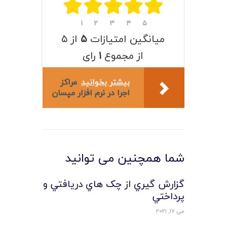
۱
۲
۳
۴
۵
میانگین امتیازات
۵
از ۵
از مجموع
۱
رای
بیشتر بخوانید
مراکز
اجرا در نرم افزار مپسان
شما همچنین می توانید
گزارش گيري از چک هاي دريافتي و
پرداختي
می 17, 2021