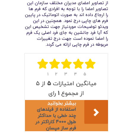
لیست قیمت محصولات
از تصاویر امضای مدیران مختلف سازمان این
تصاویر امضا را با توجه به افرادی که فرم ها
را ارجاع داده اند به صورت اتوماتیک در پایین
فرم های چاپی درج نمود. همچنین در این
ویدئو توضیحات موردنیاز جهت تشخیص این
که آیا فرد جانشین به جای فرد اصلی یک فرم
را امضا نموده است جهت درج تغییرات
مربوطه در فرم چاپی ارائه می گردد.
۱
۲
۳
۴
۵
میانگین امتیازات
۵
از ۵
از مجموع
۱
رای
بیشتر بخوانید
استفاده از فیلدهای
چند خطی با حداکثر
طول 4000 کاراکتر در
فرم ساز مپسان