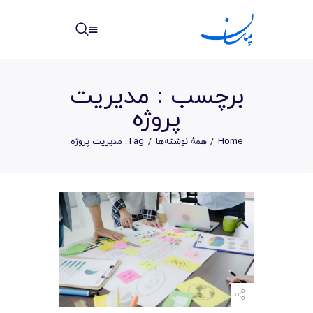
مپسان
بهترین نرم افزار مدیریت پروژه آنلاین + ساختمانی – مپسان
برچسب : مديريت
پروژه
Home
همهٔ نوشته‌ها
Tag: مديريت پروژه
خانه
نوشته ها
مرکز آموزش
امکانات
سیستم ها