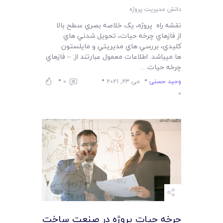
دانش مدیریت پروژه
نقشه راه پروژه، يک خلاصه بصري سطح بالا
از فازهاي چرخه حيات، تحويل شدني هاي
کليدي، بررسي هاي مديريتي و مايلستون
ها ميباشد. اطلاعات معمول عبارتند از: – فازهاي
چرخه حيات…
وحید حسنی
می 23, 2021
0
0
چرخه حيات پروژه در صنعت ساخت