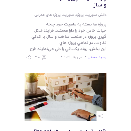
و ساز
دانش مدیریت پروژه
,
مدیریت پروژه های عمرانی
پروژه ها بسته به ماهيت خود چرخه
حيات خاص خود را دارا هستند. فرآيند شکل
گيري پروژه در صنعت ساخت و ساز، با اندکي
تفاوت، در تمامي پروژه هاي
اين بخش، روند يکساني را طي مي‌نمايند.طرح…
وحید حسنی
می 18, 2021
0
0