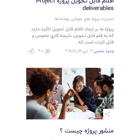
اقلام قابل تحويل پروژه Project
deliverables
مدیریت پروژه های عمرانی
,
نوشته ها
پروژه ها بر ايجاد اقلام قابل تحويل تاکيد دارند.
که به قلم قابل تحويل، نتيجه کاري ملموس و
قابل اثبات است که…
وحید حسنی
می 16, 2021
0
0
منشور پروژه چيست ؟