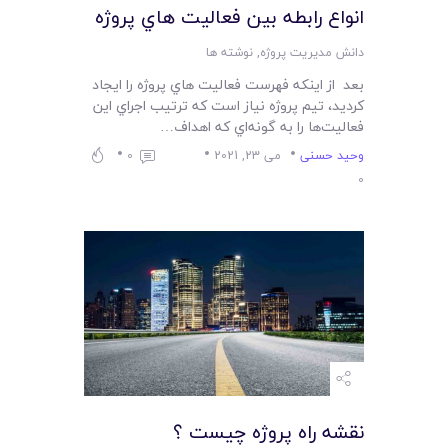
انواع رابطه بين فعاليت هاي پروژه
دانش مدیریت پروژه
,
نوشته ها
بعد از اينکه فهرست فعاليت هاي پروژه را ايجاد
کرديد، تيم پروژه نياز است که ترتيب اجراي اين
فعاليت‌ها را به گونه‌اي که اهداف…
وحید حسنی
می 23, 2021
0
0
نقشه راه پروژه چيست ؟