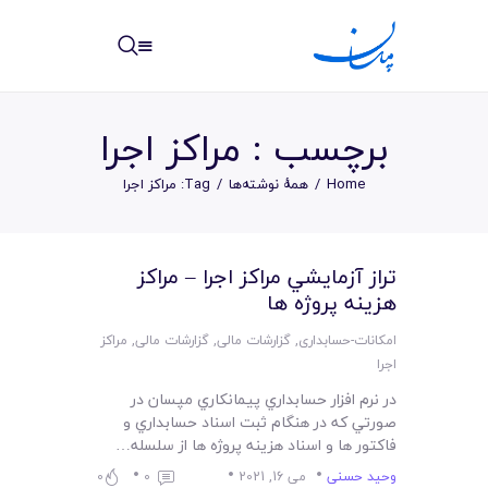
مپسان
بهترین نرم افزار مدیریت پروژه آنلاین + ساختمانی – مپسان
برچسب : مراکز اجرا
Home
همهٔ نوشته‌ها
Tag: مراکز اجرا
خانه
تراز آزمايشي مراکز اجرا – مراکز
نوشته ها
هزينه پروژه ها
مرکز آموزش
امکانات-حسابداری
,
گزارشات مالی
,
گزارشات مالی
,
مراکز
اجرا
امکانات
در نرم افزار حسابداري پيمانکاري مپسان در
صورتي که در هنگام ثبت اسناد حسابداري و
سیستم ها
فاکتور ها و اسناد هزينه پروژه ها از سلسله…
وحید حسنی
می 16, 2021
0
0