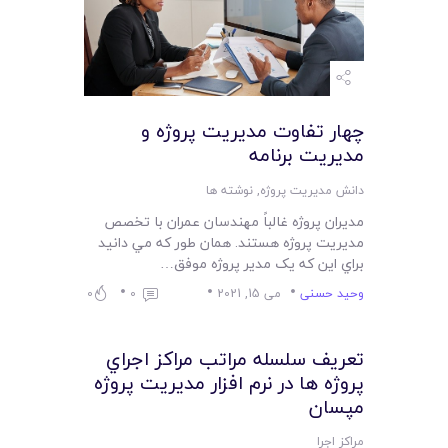
چهار تفاوت مديريت پروژه و
مديريت برنامه
دانش مدیریت پروژه
,
نوشته ها
مديران پروژه غالباً مهندسان عمران با تخصص
مديريت پروژه هستند. همان طور که مي دانيد
براي اين که يک مدير پروژه موفق…
وحید حسنی
می 15, 2021
0
0
تعريف سلسله مراتب مراکز اجراي
پروژه ها در نرم افزار مديريت پروژه
مپسان
مراکز اجرا