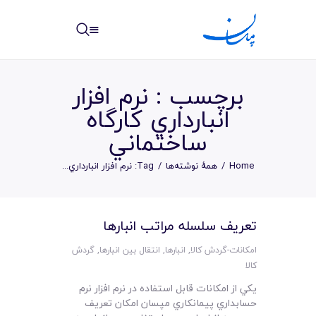
مپسان
بهترین نرم افزار مدیریت پروژه آنلاین + ساختمانی – مپسان
برچسب : نرم افزار
انبارداري کارگاه
ساختماني
خانه
Home
همهٔ نوشته‌ها
Tag: نرم افزار انبارداري...
نوشته ها
مرکز آموزش
تعريف سلسله مراتب انبارها
امکانات
امکانات-گردش کالا
,
انبارها
,
انتقال بین انبارها
,
گردش
کالا
سیستم ها
يکي از امکانات قابل استفاده در نرم افزار نرم
حسابداري پيمانکاري مپسان امکان تعريف