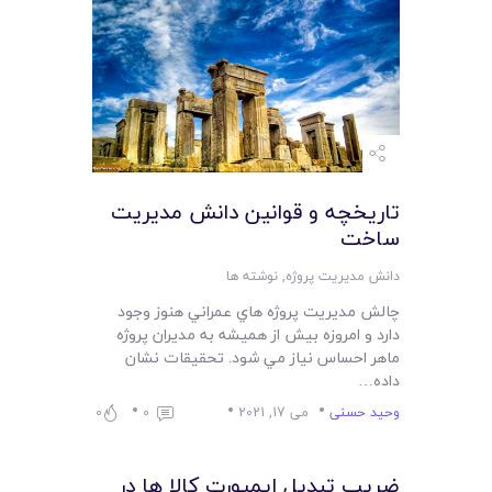
لیست قیمت محصولات
تاريخچه و قوانين دانش مديريت
ساخت
دانش مدیریت پروژه
,
نوشته ها
چالش مديريت پروژه هاي عمراني هنوز وجود
دارد و امروزه بيش از هميشه به مديران پروژه
ماهر احساس نياز مي شود. تحقيقات نشان
داده…
وحید حسنی
می 17, 2021
0
0
ضریب تبدیل ایمپورت کالا ها در